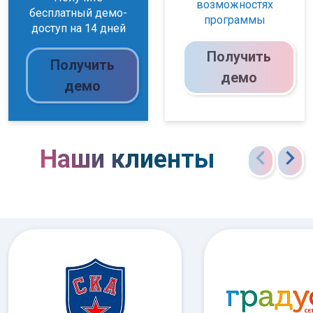
возможностях
бесплатный демо-
программы
доступ на 14 дней
Получить
Получить
демо
демо
chevron_left
chevron_right
Наши клиенты