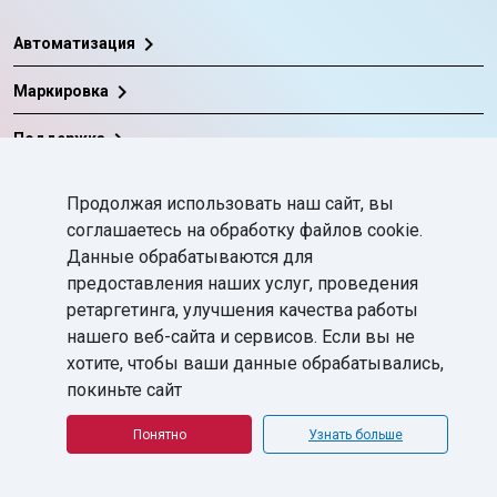
chevron_right
Автоматизация
chevron_right
Маркировка
chevron_right
Поддержка
chevron_right
База знаний
Продолжая использовать наш сайт, вы
соглашаетесь на обработку файлов cookie.
Данные обрабатываются для
©
ГК «СофтБаланс»
2008-2026
Все права защищены.
Политика в отношении обработки персональных данных
предоставления наших услуг, проведения
Согласие на обработку персональных данных
ретаргетинга, улучшения качества работы
нашего веб-сайта и сервисов. Если вы не
хотите, чтобы ваши данные обрабатывались,
покиньте сайт
Понятно
Узнать больше