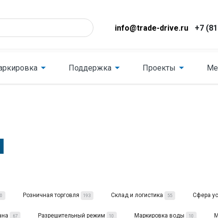
info@trade-drive.ru
+7 (81
аркировка
Поддержка
Проекты
Ме
и
Розничная торговля
Склад и логистика
Сфера у
0
193
55
ана
Разрешительный режим
Маркировка воды
М
67
10
10