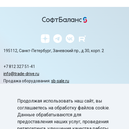
195112, Санкт-Петербург, Заневский пр., д.30, корп. 2
+7 812 327 51-41
info@trade-drive.ru
Продажа оборудования:
sb-sale.ru
Сайт ГК СофтБаланс:
softbalance.ru
Продолжая использовать наш сайт, вы
chevron_right
Автоматизация
соглашаетесь на обработку файлов cookie.
Данные обрабатываются для
chevron_right
Маркировка
предоставления наших услуг, проведения
chevron_right
ретаргетинга, улучшения качества работы
Поддержка