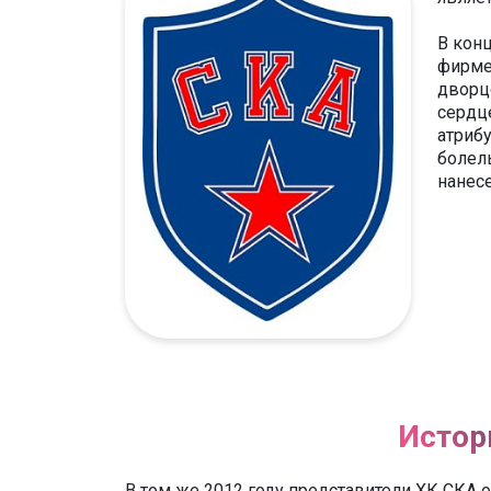
В кон
фирме
дворц
сердц
атриб
болел
нанес
Истор
В том же 2012 году представители ХК СКА 