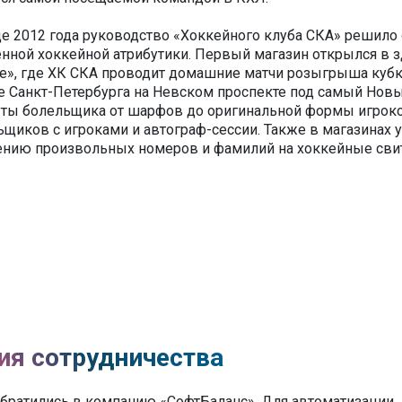
це 2012 года руководство «Хоккейного клуба СКА» решило
нной хоккейной атрибутики. Первый магазин открылся в 
е», где ХК СКА проводит домашние матчи розыгрыша кубка
е Санкт-Петербурга на Невском проспекте под самый Новый
уты болельщика от шарфов до оригинальной формы игроков
ьщиков с игроками и автограф-сессии. Также в магазинах 
ению произвольных номеров и фамилий на хоккейные свит
ия сотрудничества
обратились в компанию «СофтБаланс». Для автоматизации