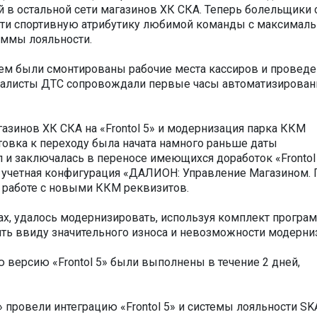
 в остальной сети магазинов ХК СКА. Теперь болельщики 
ти спортивную атрибутику любимой команды с максимал
аммы лояльности.
ем были смонтированы рабочие места кассиров и проведе
циалисты ДТС сопровождали первые часы автоматизирован
газинов ХК СКА на «Frontol 5» и модернизация парка ККМ
овка к переходу была начата намного раньше даты
 и заключалась в переносе имеющихся доработок «Frontol
сь учетная конфигурация «ДАЛИОН: Управление Магазином.
 работе с новыми ККМ реквизитов.
ах, удалось модернизировать, используя комплект програ
ть ввиду значительного износа и невозможности модерни
ю версию «Frontol 5» были выполнены в течение 2 дней,
» провели интеграцию «Frontol 5» и системы лояльности SK