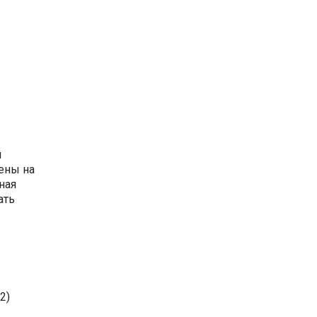
й
дены на
ная
ать
2)