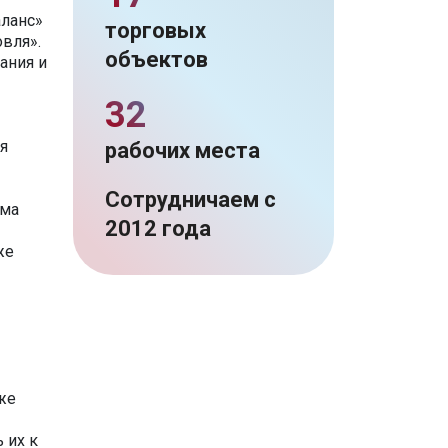
аланс»
торговых
вля».
объектов
ания и
32
я
рабочих места
Сотрудничаем с
ема
2012 года
же
же
 их к