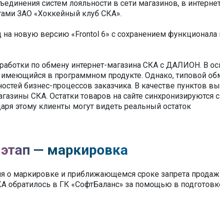
бъединения систем лояльности в сети магазинов, в интерне
тами ЗАО «Хоккейный клуб СКА».
 на новую версию «Frontol 6» с сохранением функционала 
работки по обмену интернет-магазина СКА с ДАЛИОН. В о
 имеющийся в программном продукте. Однако, типовой об
ностей бизнес-процессов заказчика. В качестве пунктов в
газины СКА. Остатки товаров на сайте синхронизируются с
даря этому клиенты могут видеть реальный остаток
этап — маркировка
ния о маркировке и приближающемся сроке запрета продаж
А обратилось в ГК «СофтБаланс» за помощью в подготовк