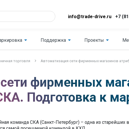
info@trade-drive.ru
+7 (81
аркировка
Поддержка
Проекты
Ме
ничная торговля
Автоматизация сети фирменных магазинов атриб
 сети фирменных маг
СКА. Подготовка к м
ная команда СКА (Санкт-Петербург) – одна из старейших в
тся самой посещаемой командой в КХЛ.