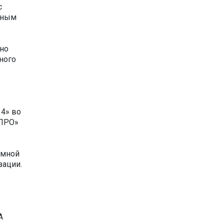
с
ьным
но
ного
 4» во
 ПРО»
ммной
зации.
A