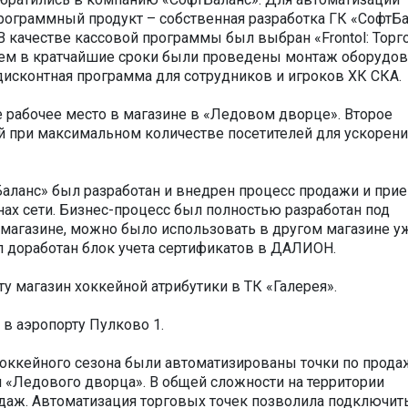
рограммный продукт – собственная разработка ГК «СофтБ
 качестве кассовой программы был выбран «Frontol: Торго
ем в кратчайшие сроки были проведены монтаж оборудов
дисконтная программа для сотрудников и игроков ХК СКА.
е рабочее место в магазине в «Ледовом дворце». Второе
й при максимальном количестве посетителей для ускорени
Баланс» был разработан и внедрен процесс продажи и при
ах сети. Бизнес-процесс был полностью разработан под
 магазине, можно было использовать в другом магазине у
л доработан блок учета сертификатов в ДАЛИОН.
ту магазин хоккейной атрибутики в ТК «Галерея».
 в аэропорту Пулково 1.
 хоккейного сезона были автоматизированы точки по прода
и «Ледового дворца». В общей сложности на территории
даж. Автоматизация торговых точек позволила подключить