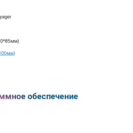
yager
10*85мм)
100мм)
ммное обеспечение