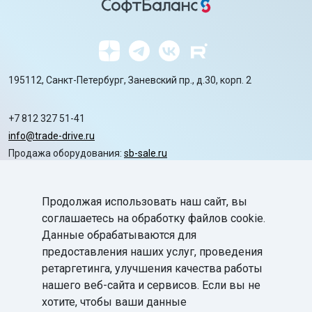
195112, Санкт-Петербург, Заневский пр., д.30, корп. 2
+7 812 327 51-41
info@trade-drive.ru
Продажа оборудования:
sb-sale.ru
Сайт ГК СофтБаланс:
softbalance.ru
Продолжая использовать наш сайт, вы
chevron_right
Автоматизация
соглашаетесь на обработку файлов cookie.
Данные обрабатываются для
chevron_right
Маркировка
предоставления наших услуг, проведения
chevron_right
ретаргетинга, улучшения качества работы
Поддержка
нашего веб-сайта и сервисов. Если вы не
chevron_right
База знаний
хотите, чтобы ваши данные