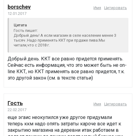
borschev
Имя
Цитировать
12.01.2017
Цитата
Гость пишет:
Добрый день! А если магазин в селе население менее 3
тысяч .Надо применять ККТ при прдаже пива.Мы
читали,что с 2018 г.
Добрый день. ККТ все равно придется применять.
Сейчас есть информация, что это может быть не on-
line ККТ, но ККТ применять все равно придется, т.к.
это другой закон (см. в тексте статьи)
Гость
Имя
Цитировать
22.02.2017
еще эгаис неокупился уже другое придумали
теперь ккм надо опять затраты кароче все идет к
закрытию магазина на деревни итак работаем в