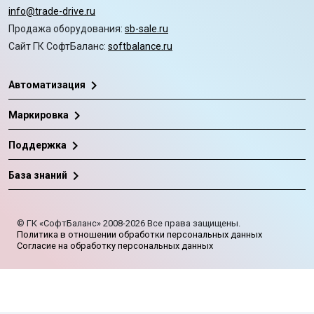
info@trade-drive.ru
Продажа оборудования:
sb-sale.ru
Сайт ГК СофтБаланс:
softbalance.ru
chevron_right
Автоматизация
chevron_right
Маркировка
chevron_right
Поддержка
chevron_right
База знаний
©
ГК «СофтБаланс»
2008-2026
Все права защищены.
Политика в отношении обработки персональных данных
Согласие на обработку персональных данных