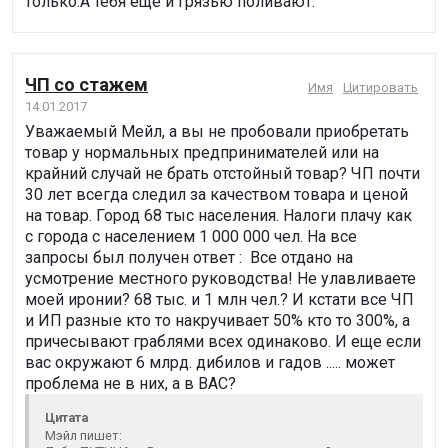
только.А тебя еще и грязью поливают.
ЧП со стажем
Имя
Цитировать
14.01.2017
Уважаемый Мейл, а вы не пробовали приобретать
товар у нормальных предпринимателей или на
крайний случай не брать отстойный товар? ЧП почти
30 лет всегда следил за качеством товара и ценой
на товар. Город 68 тыс населения. Налоги плачу как
с города с населением 1 000 000 чел. На все
запросы был получен ответ : Все отдано на
усмотрение местного руководства! Не улавливаете
моей иронии? 68 тыс. и 1 млн чел.? И кстати все ЧП
и ИП разные кто то накручивает 50% кто то 300%, а
причесывают граблями всех одинаково. И еще если
вас окружают 6 млрд. дибилов и гадов ..... может
проблема не в них, а в ВАС?
Цитата
Мэйл пишет: