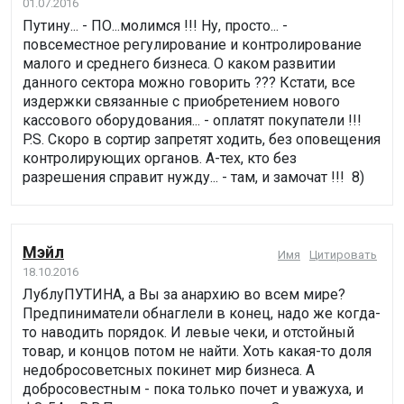
01.07.2016
Путину... - ПО...молимся !!! Ну, просто... -
повсеместное регулирование и контролирование
малого и среднего бизнеса. О каком развитии
данного сектора можно говорить ??? Кстати, все
издержки связанные с приобретением нового
кассового оборудования... - оплатят покупатели !!!
P.S. Скоро в сортир запретят ходить, без оповещения
контролирующих органов. А-тех, кто без
разрешения справит нужду... - там, и замочат !!! 8)
Мэйл
Имя
Цитировать
18.10.2016
ЛублуПУТИНА, а Вы за анархию во всем мире?
Предпиниматели обнаглели в конец, надо же когда-
то наводить порядок. И левые чеки, и отстойный
товар, и концов потом не найти. Хоть какая-то доля
недобросоветсных покинет мир бизнеса. А
добросовестным - пока только почет и уважуха, и