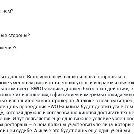
т нам?
ные стороны?
ожение?
х данных. Ведь используя наши сильные стороны и те
также уменьшая риски от внешних угроз и исправляя выяв
льтатом всего SWOT-анализа должен быть план действий, в
 сроков их исполнения, с фиксацией измеримых ожидаемы
ных исполнителей и контролеров. А также с планом встреч
сть цель проведения SWOT-анализа будет достигнута в том
у, которая дружно и согласованно кинется достигать тех це
нии. И тут появляется еще одно важное условие успешнос
 ресторана — в нем должны участвовать те лица, которые
ейшей судьбе. А иначе это будет лишь еще один учебный