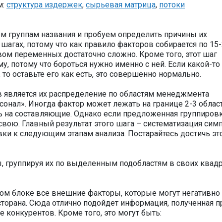
м:
структура издержек
,
сырьевая матрица
,
потоки
м группам названия и пробуем определить причины их
агах, потому что как правило факторов собирается по 15-
вом переменных достаточно сложно. Кроме того, этот шаг
, потому что бороться нужно именно с ней. Если какой-то
 то оставьте его как есть, это совершенно нормально.
в является их распределение по областям менеджмента
сонал». Иногда фактор может лежать на границе 2-3 област
ь на составляющие. Однако если предложенная группировк
 свою. Главный результат этого шага – систематизация си
ки к следующим этапам анализа. Постарайтесь достичь эт
, группируя их по выделенным подобластям в своих квадр
том блоке все внешние факторы, которые могут негативно
сторана. Сюда отлично подойдет информация, полученная п
е конкурентов. Кроме того, это могут быть: