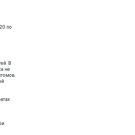
20 по
ей. В
а не
мптомов
ой
атах
ри