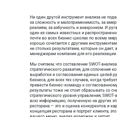
Ни один другой инструмент анализа не подв
за сложность и малоприменимость, за аме
реалиям, за азбучность и анахронизм. И ру
один из самых известных и распространенн
почти во всех бизнес-школах по всему миру
хорошо сочетается с другими инструментам
не столько результатами, которые он дает,
менеджерам компании для его реализации
Мы считаем, что составление SWOT-анализа 
стратегического развития, для сплочения 
выработки и согласования единых целей р
бизнеса, для всех тех случаев, когда требуе
привести бизнес-команду к согласованном
результаты тоже не стоит сбрасывать со сч
стратегического уровня управления, SWOT-
всю информацию, полученную на других эта
ресторана — это и оценка конкурентов и кар
концепция ресторана и портрет клиента, эт
вашего меню, анализ издержек и затрат.