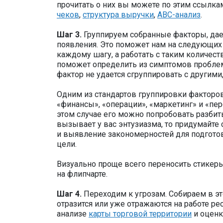
прочитать о них вы можете по этим ссылка
чеков
,
структура выручки
,
ABC-анализ
.
Шаг 3.
Группируем собранные факторы, дае
появления. Это поможет нам на следующих ш
каждому шагу, а работать с таким количест
поможет определить из симптомов проблему
фактор не удается сгруппировать с другими,
Одним из стандартов группировки факторо
«финансы», «операции», «маркетинг» и «пер
этом случае его можно попробовать разбит
вызывает у вас энтузиазма, то придумайте
и выявление закономерностей для подготов
цели.
Визуально проще всего переносить стикеры
на флипчарте.
Шаг 4.
Переходим к угрозам. Собираем в э
отразится или уже отражаются на работе ре
анализе
карты торговой территории
и оценк