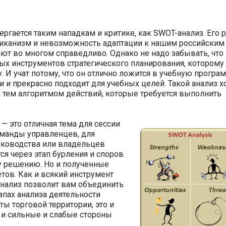
ергается таким нападкам и критике, как SWOT-анализ. Его 
риканизм и невозможность адаптации к нашим российским
гают во многом справедливо. Однако не надо забывать, что 
ых инструментов стратегического планирования, которому 
. И учат потому, что он отлично ложится в учебную програм
и и прекрасно подходит для учебных целей. Такой анализ 
 а тем алгоритмом действий, которые требуется выполнить
.
— это отличная тема для сессии
команды управленцев, для
уководства или владельцев
тся через этап бурления и споров
у решению. Но и полученные
етов. Как и всякий инструмент
анализ позволит вам объединить
пах анализа деятельности
ты торговой территории, это и
о и сильные и слабые стороны