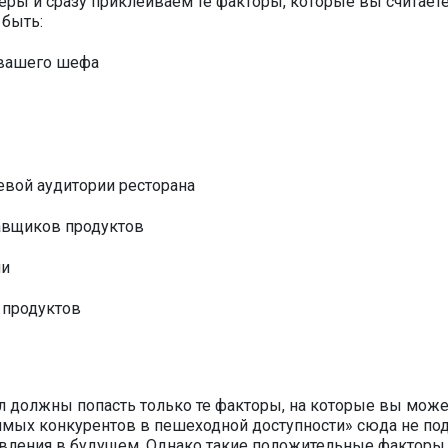
еры и сразу приклеиваем те факторы, которые вы считает
 быть:
 вашего шефа
евой аудитории ресторана
авщиков продуктов
ни
 продуктов
л должны попасть только те факторы, на которые вы може
рямых конкурентов в пешеходной доступности» сюда не под
явления в будущем. Однако такие положительные факторы