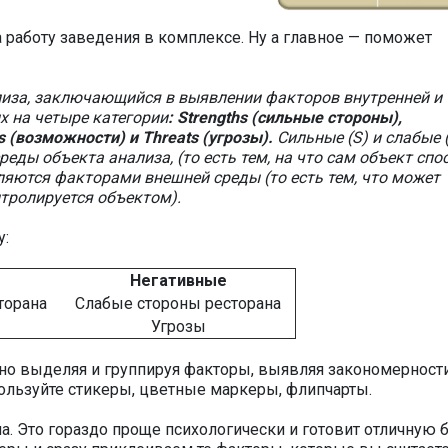
 работу заведения в комплексе. Ну а главное — поможет
лиза, заключающийся в выявлении факторов внутренней и
х на четыре категории
: Strengths (сильные стороны),
s (возможности) и Threats (угрозы).
Сильные (S) и слабые 
ды объекта анализа, (то есть тем, на что сам объект спо
вляются факторами внешней среды (то есть тем, что может
нтролируется объектом).
у:
Негативные
торана
Слабые стороны ресторана
Угрозы
но выделяя и группируя факторы, выявляя закономерност
ользуйте стикеры, цветные маркеры, флипчарты.
а. Это гораздо проще психологически и готовит отличную 