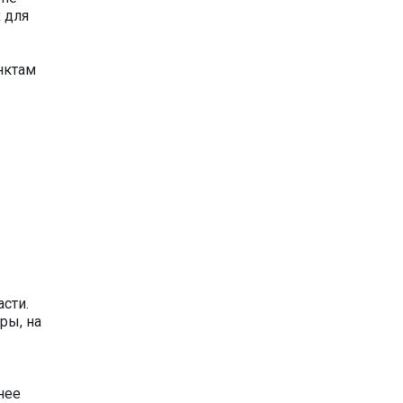
 для
нктам
сти.
ры, на
нее