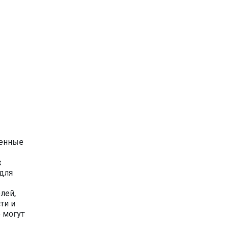
ленные
х
 для
лей,
ти и
 могут