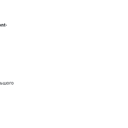
nt-
льшого