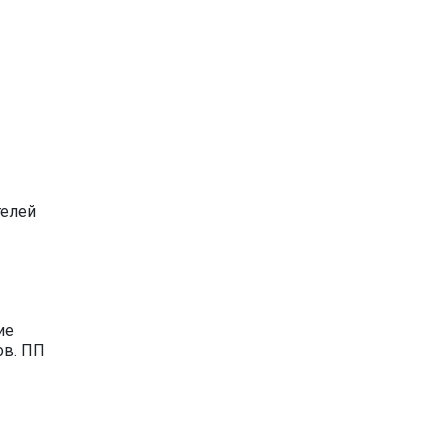
телей
ие
ов. ПП