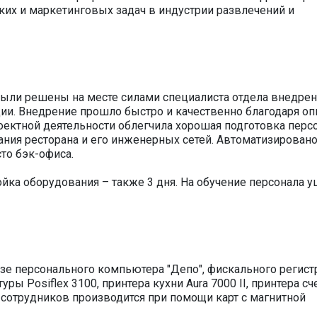
их и маркетинговых задач в индустрии развлечений и
были решены на месте силами специалиста отдела внедрен
ции. Внедрение прошло быстро и качественно благодаря о
оектной деятельности облегчила хорошая подготовка перс
ания ресторана и его инженерных сетей. Автоматизировано
то бэк-офиса.
ройка оборудования – также 3 дня. На обучение персонала у
зе персонального компьютера "Депо", фискального регист
ы Posifleх 3100, принтера кухни Aura 7000 II, принтера сч
 и сотрудников производится при помощи карт с магнитной