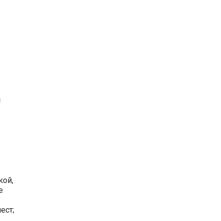
й
кой,
е
ест;