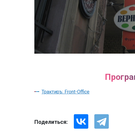
Програ
Трактиръ: Front-Office
Поделиться: