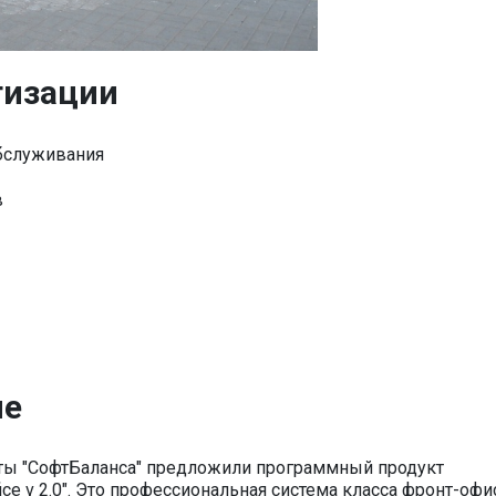
тизации
бслуживания
в
ие
ты "СофтБаланса" предложили программный продукт
ice v 2.0". Это профессиональная система класса фронт-офи