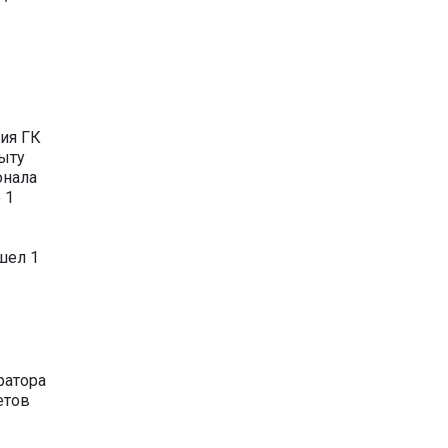
ия ГК
пыту
онала
 1
шел 1
ратора
етов