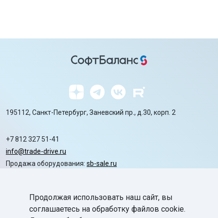
195112, Санкт-Петербург, Заневский пр., д.30, корп. 2
+7 812 327 51-41
info@trade-drive.ru
Продажа оборудования:
sb-sale.ru
Сайт ГК СофтБаланс:
softbalance.ru
Продолжая использовать наш сайт, вы
chevron_right
Автоматизация
соглашаетесь на обработку файлов cookie.