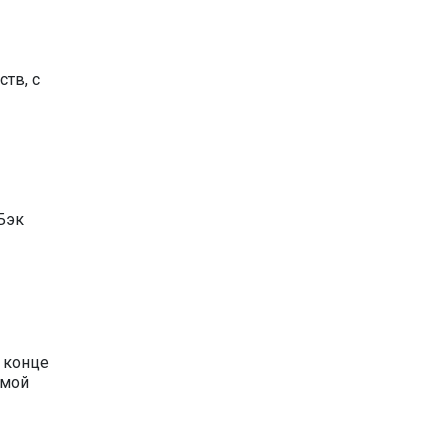
тв, с
Бэк
 конце
емой