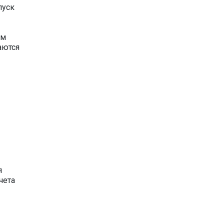
пуск
ом
аются
я
чета