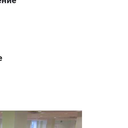
ение
е