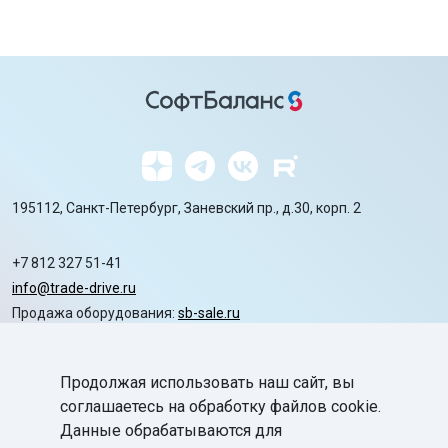
195112, Санкт-Петербург, Заневский пр., д.30, корп. 2
+7 812 327 51-41
info@trade-drive.ru
Продажа оборудования:
sb-sale.ru
Сайт ГК СофтБаланс:
softbalance.ru
Продолжая использовать наш сайт, вы
chevron_right
Автоматизация
соглашаетесь на обработку файлов cookie.
Данные обрабатываются для
chevron_right
Маркировка