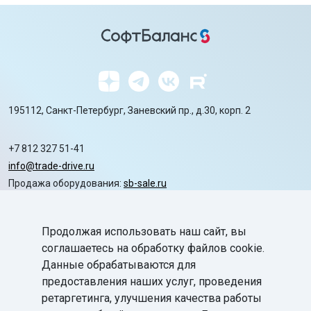
195112, Санкт-Петербург, Заневский пр., д.30, корп. 2
+7 812 327 51-41
info@trade-drive.ru
Продажа оборудования:
sb-sale.ru
Сайт ГК СофтБаланс:
softbalance.ru
Продолжая использовать наш сайт, вы
chevron_right
Автоматизация
соглашаетесь на обработку файлов cookie.
Данные обрабатываются для
chevron_right
Маркировка
предоставления наших услуг, проведения
chevron_right
ретаргетинга, улучшения качества работы
Поддержка