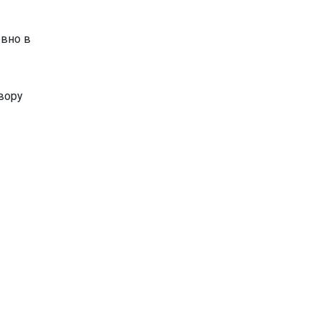
евно в
овору