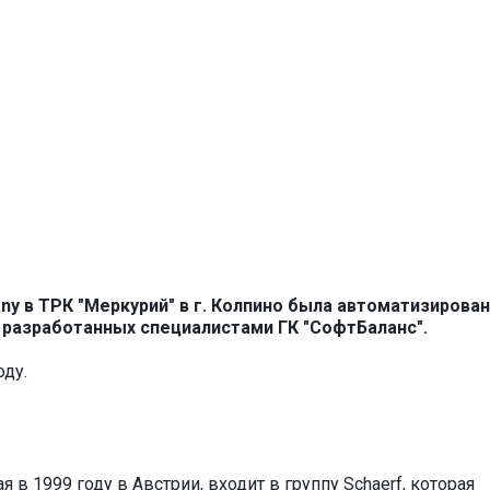
y в ТРК "Меркурий" в г. Колпино была автоматизирован
 разработанных специалистами ГК "СофтБаланс".
оду.
 в 1999 году в Австрии, входит в группу Schaerf, которая