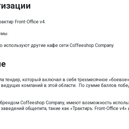
тизации
тир Front-Office v4.
емы.
ю используют другие кафе сети Coffeeshop Company.
ие
ела тендер, который включал в себя трехмесячное «боевое
 ведущих компаний в этой области. По сумме баллов побе
брендом Coffeeshop Company, имеют возможность исполь
аведений общепита, такие как «Трактиръ: Front-Office v4» 