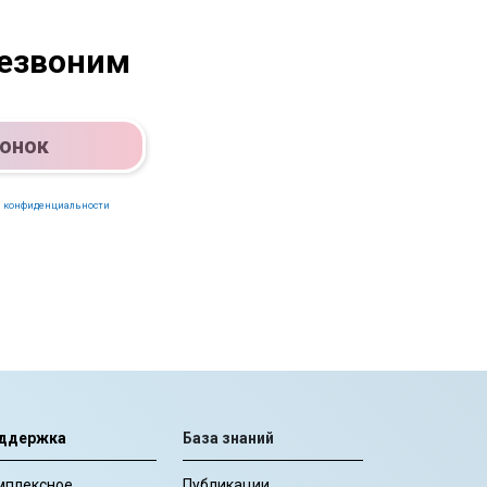
резвоним
вонок
 конфиденциальности
ддержка
База знаний
мплексное
Публикации