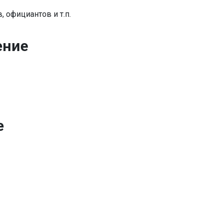
 официантов и т.п.
ение
е