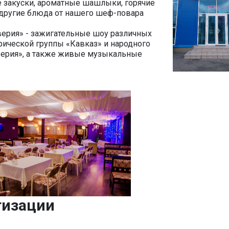
е закуски, ароматные шашлыки, горячие
и другие блюда от нашего шеф-повара
верия» - зажигательные шоу различных
ической группы «Кавказ» и народного
верия», а также живые музыкальные
тизации