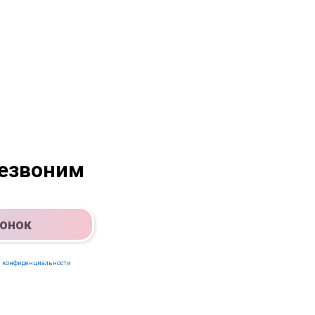
резвоним
вонок
 конфиденциальности