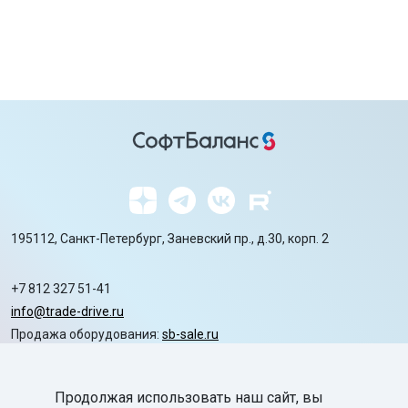
195112, Санкт-Петербург, Заневский пр., д.30, корп. 2
+7 812 327 51-41
info@trade-drive.ru
Продажа оборудования:
sb-sale.ru
Сайт ГК СофтБаланс:
softbalance.ru
Продолжая использовать наш сайт, вы
chevron_right
Автоматизация