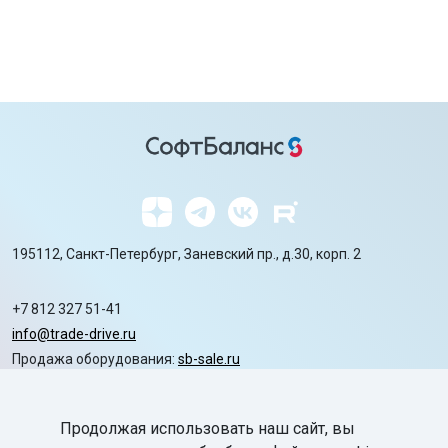
195112, Санкт-Петербург, Заневский пр., д.30, корп. 2
+7 812 327 51-41
info@trade-drive.ru
Продажа оборудования:
sb-sale.ru
Сайт ГК СофтБаланс:
softbalance.ru
Продолжая использовать наш сайт, вы
chevron_right
Автоматизация