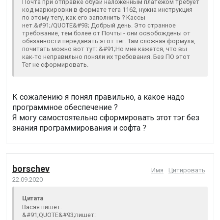
Почта при отправке обуви наложенным платежом требует
код маркировки в формате тега 1162, нужна инструкция
по этому тегу, как его заполнить ? Кассы
нет.&#91;/QUOTE&#93; Добрый день. Это странное
требование, тем более от Почты - они освобождены от
обязанности передавать этот тег. Там сложная формула,
почитать можно вот тут: &#91;Но мне кажется, что вы
как-то неправильно поняли их требования. Без ПО этот
Тег не сформировать.
К сожалению я понял правильно, а какое надо
программное обеспечение ?
Я могу самостоятельно сформировать этот тэг без
знания программирования и софта ?
borschev
Имя
Цитировать
22.09.2020
Цитата
Васяя пишет:
&#91;QUOTE&#93;пишет: