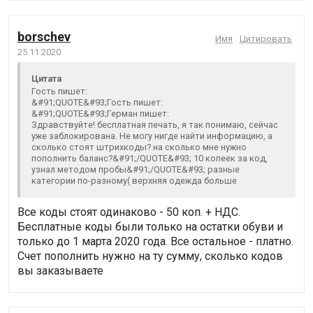
borschev
Имя
Цитировать
25.11.2020
Цитата
Гость пишет:
&#91;QUOTE&#93;Гость пишет:
&#91;QUOTE&#93;Герман пишет:
Здравствуйте! бесплатная печать, я так понимаю, сейчас
уже заблокирована. Не могу нигде найти информацию, а
сколько стоят штрихкоды? на сколько мне нужно
пополнить баланс?&#91;/QUOTE&#93; 10 копеек за код,
узнал методом пробы&#91;/QUOTE&#93; разные
категории по-разному( верхняя одежда больше
Все коды стоят одинаково - 50 коп. + НДС.
Бесплатные коды были только на остатки обуви и
только до 1 марта 2020 года. Все остальное - платно.
Счет пополнить нужно на ту сумму, сколько кодов
вы заказываете