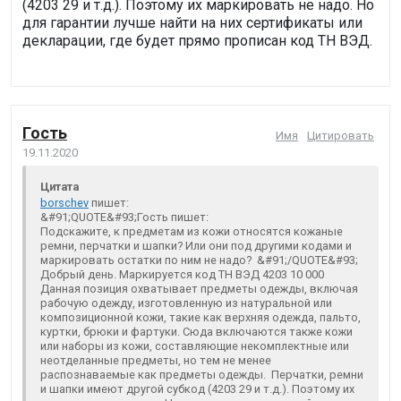
(4203 29 и т.д.). Поэтому их маркировать не надо. Но
для гарантии лучше найти на них сертификаты или
декларации, где будет прямо прописан код ТН ВЭД.
Гость
Имя
Цитировать
19.11.2020
Цитата
borschev
пишет:
&#91;QUOTE&#93;Гость пишет:
Подскажите, к предметам из кожи относятся кожаные
ремни, перчатки и шапки? Или они под другими кодами и
маркировать остатки по ним не надо? &#91;/QUOTE&#93;
Добрый день. Маркируется код ТН ВЭД 4203 10 000
Данная позиция охватывает предметы одежды, включая
рабочую одежду, изготовленную из натуральной или
композиционной кожи, такие как верхняя одежда, пальто,
куртки, брюки и фартуки. Сюда включаются также кожи
или наборы из кожи, составляющие некомплектные или
неотделанные предметы, но тем не менее
распознаваемые как предметы одежды. Перчатки, ремни
и шапки имеют другой субкод (4203 29 и т.д.). Поэтому их