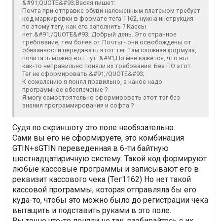
&#91;QUOTE&#93;Васяя пишет:
Почта при отправке обуви наложенным платежом требует
код маркировки в формате тега 1162, нужна инструкция
по этому тегу, как его заполнить ? Кассы
нет.&#91;/QUOTE&#93; Добрый день. Это странное
требование, тем более от Почты - они освобождены от
обязанности передавать этот тег. Там сложная формула,
почитать можно вот тут: &#91;Но мне кажется, что вы
как-то неправильно поняли их требования. Без ПО этот
Тег не сформировать.&#91;/QUOTE&#93;
К сожалению я понял правильно, а какое надо
программное обеспечение ?
Я могу самостоятельно сформировать этот тэг без
знания программирования и софта ?
Судя по скриншоту это поле необязательно.
Сами вы его не сформируете, это комбинация
GTIN+sGTIN переведенная в 6-ти байтную
шестнадцатиричную систему. Такой код формируют
любые кассовые программы и записывают его в
реквизит кассового чека (Тег1162) Но нет такой
кассовой программы, которая отправляла бы его
куда-то, чтобы это можно было до регистрации чека
вытащить и подставить руками в это поле.
Вы точно что-то поняли не так, разбирайтесь с их