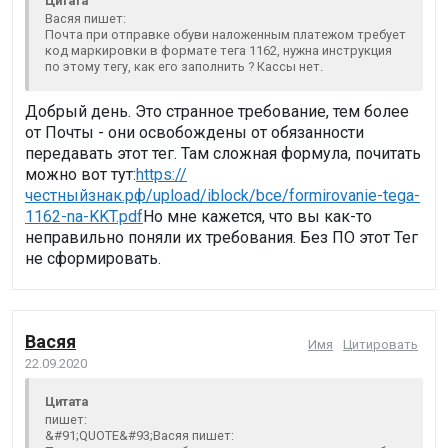
Цитата
Васяя пишет:
Почта при отправке обуви наложенным платежом требует
код маркировки в формате тега 1162, нужна инструкция
по этому тегу, как его заполнить ? Кассы нет.
Добрый день. Это странное требование, тем более
от Почты - они освобождены от обязанности
передавать этот тег. Там сложная формула, почитать
можно вот тут:
https://
честныйзнак.рф/upload/iblock/bce/formirovanie-tega-
1162-na-KKT.pdf
Но мне кажется, что вы как-то
неправильно поняли их требования. Без ПО этот Тег
не сформировать.
Васяя
Имя
Цитировать
22.09.2020
Цитата
пишет:
&#91;QUOTE&#93;Васяя пишет: