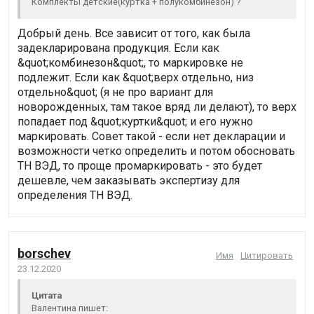
Комплекты детские(куртка + полукомбинезон) ?
Добрый день. Все зависит от того, как была
задекларирована продукция. Если как
&quot;комбинезон&quot;, то маркировке не
подлежит. Если как &quot;верх отдельно, низ
отдельно&quot; (я не про вариант для
новорожденных, там такое вряд ли делают), то верх
попадает под &quot;куртки&quot; и его нужно
маркировать. Совет такой - если нет декларации и
возможности четко определить и потом обосновать
ТН ВЭД, то проще промаркировать - это будет
дешевле, чем заказывать экспертизу для
определения ТН ВЭД.
borschev
Имя
Цитировать
23.12.2020
Цитата
Валентина пишет: