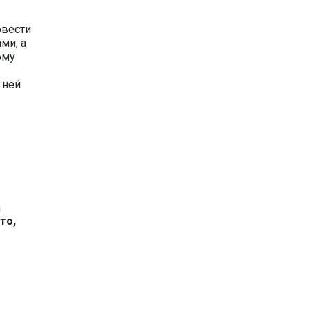
овести
ми, а
ому
 ней
а
то,