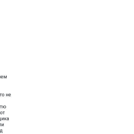
чем
то не
стю
от
щика
ли
од