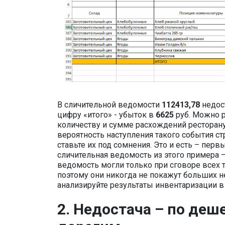
В сличительной ведомости
112413,78
недос
цифру «итого» - убыток в
6625
руб. Можно р
количеству и сумме расхождений ресторану
вероятность наступления такого события ст
ставьте их под сомнения. Это и есть – пер
сличительная ведомость из этого примера –
ведомость могли только при сговоре всех т
поэтому они никогда не покажут больших н
анализируйте результаты инвентаризации в
2. Недостача – по де