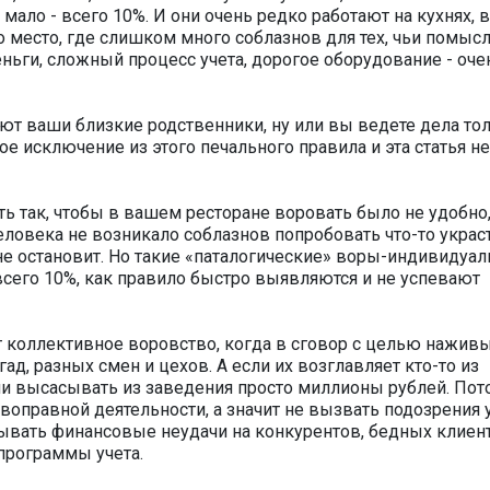
мало - всего 10%. И они очень редко работают на кухнях, в
то место, где слишком много соблазнов для тех, чьи помыс
еньги, сложный процесс учета, дорогое оборудование - оче
ют ваши близкие родственники, ну или вы ведете дела тол
е исключение из этого печального правила и эта статья не
ть так, чтобы в вашем ресторане воровать было не удобно
человека не возникало соблазнов попробовать что-то украст
 не остановит. Но такие «паталогические» воры-индивидуал
всего 10%, как правило быстро выявляются и не успевают
т коллективное воровство, когда в сговор с целью нажив
ад, разных смен и цехов. А если их возглавляет кто-то из
ми высасывать из заведения просто миллионы рублей. Пот
воправной деятельности, а значит не вызвать подозрения 
ывать финансовые неудачи на конкурентов, бедных клиент
программы учета.