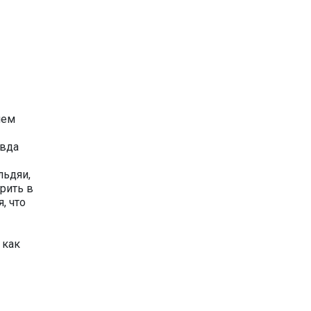
шем
авда
льдяи,
рить в
, что
 как