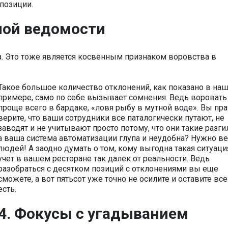
позиции.
ьной ведомости
а. Это тоже является косвенным признаком воровства в
Такое большое количество отклонений, как показано в на
примере, само по себе вызывает сомнения. Ведь воровать
проще всего в бардаке, «ловя рыбу в мутной воде». Вы пр
верите, что ваши сотрудники все паталогически путают, не
заводят и не учитывают просто потому, что они такие разги
а ваша система автоматизации глупа и неудобна? Нужно ве
людей! А заодно думать о том, кому выгодна такая ситуация
учет в вашем ресторане так далек от реальности. Ведь
разобраться с десятком позиций с отклонениями вы еще
сможете, а вот пятьсот уже точно не осилите и оставите все
есть.
4. Фокусы с угадыванием