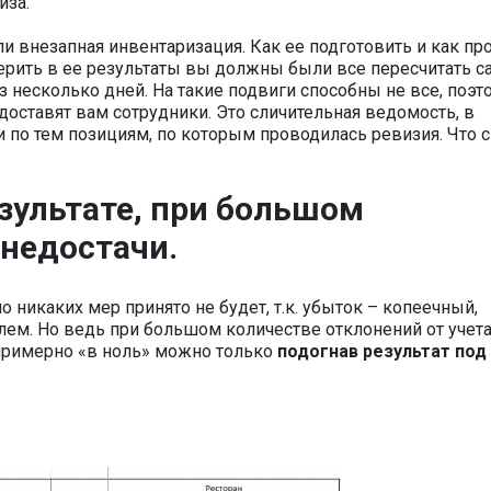
иза.
ли внезапная инвентаризация. Как ее подготовить и как пр
ерить в ее результаты вы должны были все пересчитать са
з несколько дней. На такие подвиги способны не все, поэт
доставят вам сотрудники. Это сличительная ведомость, в
 по тем позициям, по которым проводилась ревизия. Что с
езультате, при большом
 недостачи
.
но никаких мер принято не будет, т.к. убыток – копеечный,
олем. Но ведь при большом количестве отклонений от учет
 примерно «в ноль» можно только
подогнав результат под 