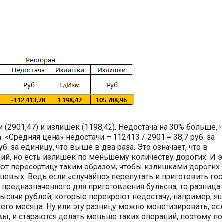
 (2901,47) и излишек (1198,42). Недостача на 30% больше, 
 «Средняя цена» недостачи – 112413 / 2901 = 38,7 руб. за
уб. за единицу, что выше в два раза. Это означает, что в
ий, но есть излишек по меньшему количеству дорогих. И э
ают пересортицу таким образом, чтобы излишками дорогих
евых. Ведь если «случайно» перепутать и приготовить го
предназначенного для приготовления бульона, то разница 
тысячи рублей, которые перекроют недостачу, например, я
сего месяца. Ну или эту разницу можно монетизировать, ес
ы, и стараются делать меньше таких операций, поэтому п