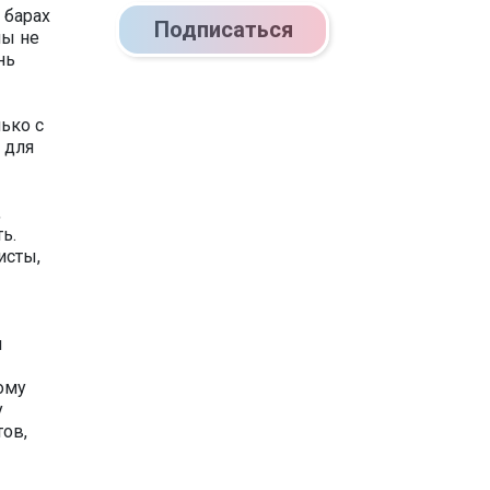
 барах
Подписаться
лы не
нь
ько с
 для
,
ь.
исты,
ы
ому
у
ов,