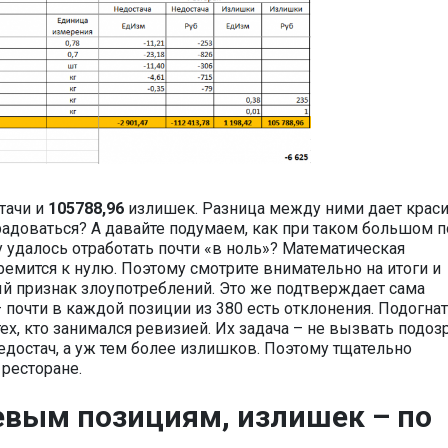
тачи и
105788,96
излишек. Разница между ними дает крас
адоваться? А давайте подумаем, как при таком большом п
 удалось отработать почти «в ноль»? Математическая
ремится к нулю. Поэтому смотрите внимательно на итоги и
вый признак злоупотреблений. Это же подтверждает сама
 почти в каждой позиции из 380 есть отклонения. Подогна
ех, кто занимался ревизией. Их задача – не вызвать подоз
едостач, а уж тем более излишков. Поэтому тщательно
 ресторане.
шевым позициям, излишек – по