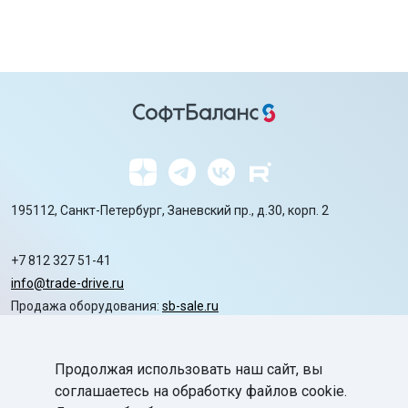
195112, Санкт-Петербург, Заневский пр., д.30, корп. 2
+7 812 327 51-41
info@trade-drive.ru
Продажа оборудования:
sb-sale.ru
Сайт ГК СофтБаланс:
softbalance.ru
Продолжая использовать наш сайт, вы
chevron_right
Автоматизация
соглашаетесь на обработку файлов cookie.