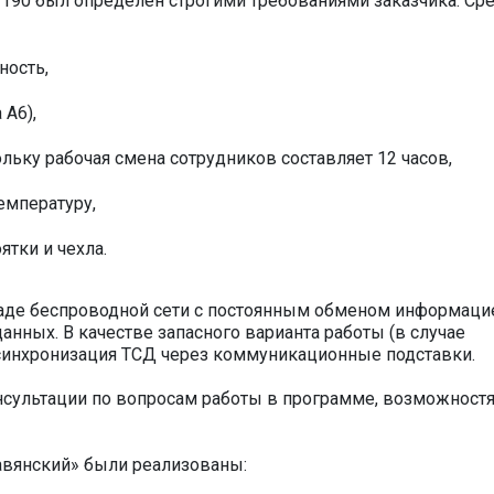
190 был определен строгими требованиями заказчика. Ср
ность,
 А6),
льку рабочая смена сотрудников составляет 12 часов,
емпературу,
ятки и чехла.
ладе беспроводной сети с постоянным обменом информаци
нных. В качестве запасного варианта работы (в случае
ь синхронизация ТСД через коммуникационные подставки.
сультации по вопросам работы в программе, возможност
авянский» были реализованы: