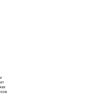
м
яет
ках
ссов