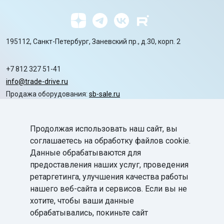
195112, Санкт-Петербург, Заневский пр., д.30, корп. 2
+7 812 327 51-41
info@trade-drive.ru
Продажа оборудования:
sb-sale.ru
Сайт ГК СофтБаланс:
softbalance.ru
Продолжая использовать наш сайт, вы
chevron_right
Автоматизация
соглашаетесь на обработку файлов cookie.
Данные обрабатываются для
chevron_right
Маркировка
предоставления наших услуг, проведения
chevron_right
ретаргетинга, улучшения качества работы
Поддержка
нашего веб-сайта и сервисов. Если вы не
chevron_right
База знаний
хотите, чтобы ваши данные
обрабатывались, покиньте сайт