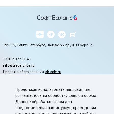
195112, Санкт-Петербург, Заневский пр., д.30, корп. 2
+7 812 327 51-41
info@trade-drive.ru
Продажа оборудования:
sb-sale.ru
Сайт ГК СофтБаланс:
softbalance.ru
Продолжая использовать наш сайт, вы
chevron_right
Автоматизация
соглашаетесь на обработку файлов cookie.
Данные обрабатываются для
chevron_right
Маркировка
предоставления наших услуг, проведения
ретаргетинга, улучшения качества работы