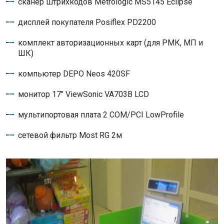
сканер штрихкодов Metrologic MS5145 Eclipse
дисплей покупателя Posiflex PD2200
комплект авторизационных карт (для РМК, МП и
ШК)
компьютер DEPO Neos 420SF
монитор 17" ViewSonic VA703B LCD
мультипортовая плата 2 COM/PCI LowProfile
сетевой фильтр Most RG 2м