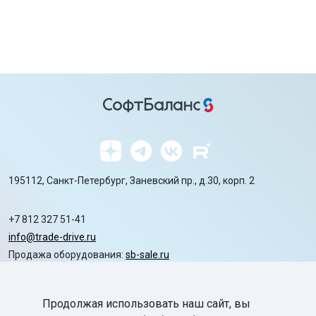
195112, Санкт-Петербург, Заневский пр., д.30, корп. 2
+7 812 327 51-41
info@trade-drive.ru
Продажа оборудования:
sb-sale.ru
Сайт ГК СофтБаланс:
softbalance.ru
Продолжая использовать наш сайт, вы
chevron_right
Автоматизация