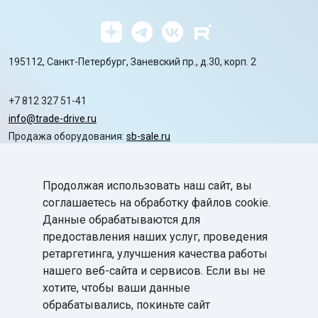
195112, Санкт-Петербург, Заневский пр., д.30, корп. 2
+7 812 327 51-41
info@trade-drive.ru
Продажа оборудования:
sb-sale.ru
Сайт ГК СофтБаланс:
softbalance.ru
Продолжая использовать наш сайт, вы
chevron_right
Автоматизация
соглашаетесь на обработку файлов cookie.
Данные обрабатываются для
chevron_right
Маркировка
предоставления наших услуг, проведения
chevron_right
ретаргетинга, улучшения качества работы
Поддержка
нашего веб-сайта и сервисов. Если вы не
chevron_right
База знаний
хотите, чтобы ваши данные
обрабатывались, покиньте сайт