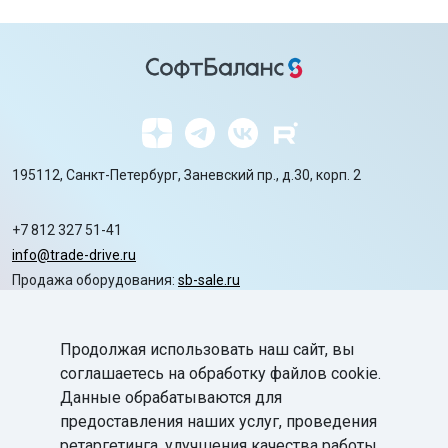
195112, Санкт-Петербург, Заневский пр., д.30, корп. 2
+7 812 327 51-41
info@trade-drive.ru
Продажа оборудования:
sb-sale.ru
Сайт ГК СофтБаланс:
softbalance.ru
Продолжая использовать наш сайт, вы
chevron_right
Автоматизация
соглашаетесь на обработку файлов cookie.
Данные обрабатываются для
chevron_right
Маркировка
предоставления наших услуг, проведения
chevron_right
ретаргетинга, улучшения качества работы
Поддержка