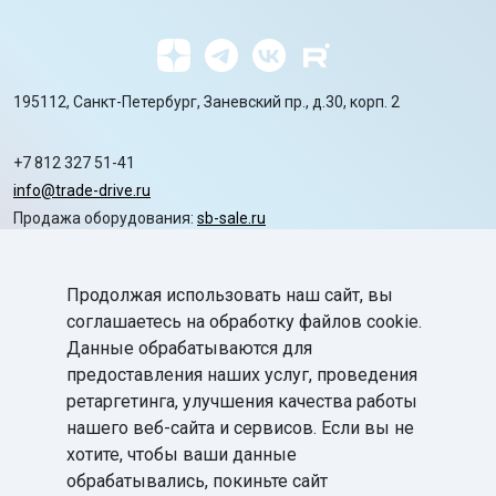
195112, Санкт-Петербург, Заневский пр., д.30, корп. 2
+7 812 327 51-41
info@trade-drive.ru
Продажа оборудования:
sb-sale.ru
Сайт ГК СофтБаланс:
softbalance.ru
Продолжая использовать наш сайт, вы
chevron_right
Автоматизация
соглашаетесь на обработку файлов cookie.
Данные обрабатываются для
chevron_right
Маркировка
предоставления наших услуг, проведения
chevron_right
ретаргетинга, улучшения качества работы
Поддержка
нашего веб-сайта и сервисов. Если вы не
chevron_right
База знаний
хотите, чтобы ваши данные
обрабатывались, покиньте сайт