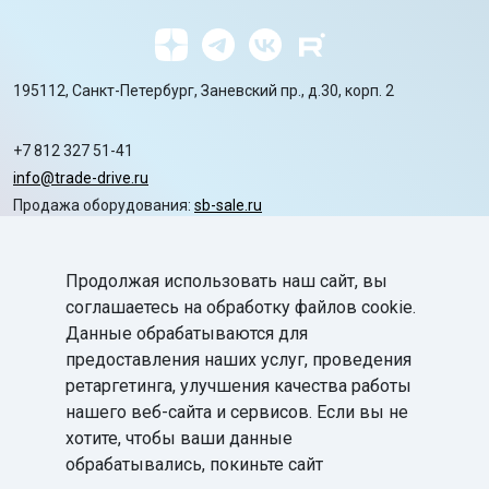
195112, Санкт-Петербург, Заневский пр., д.30, корп. 2
+7 812 327 51-41
info@trade-drive.ru
Продажа оборудования:
sb-sale.ru
Сайт ГК СофтБаланс:
softbalance.ru
Продолжая использовать наш сайт, вы
chevron_right
Автоматизация
соглашаетесь на обработку файлов cookie.
Данные обрабатываются для
chevron_right
Маркировка
предоставления наших услуг, проведения
chevron_right
ретаргетинга, улучшения качества работы
Поддержка
нашего веб-сайта и сервисов. Если вы не
chevron_right
База знаний
хотите, чтобы ваши данные
обрабатывались, покиньте сайт