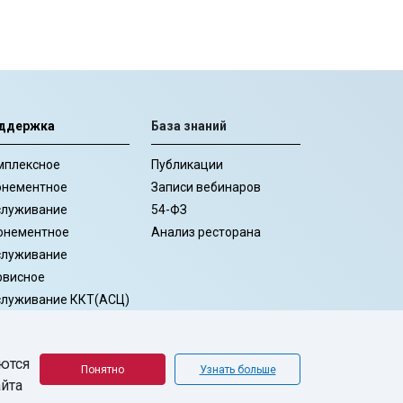
ддержка
База знаний
мплексное
Публикации
онементное
Записи вебинаров
служивание
54-ФЗ
онементное
Анализ ресторана
служивание
рвисное
служивание ККТ(АСЦ)
рпоративное
провождение
ются
рвис-центр
Понятно
Узнать больше
айта
рячая линия