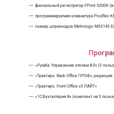
фискальный регистратор FPrint-5200К (в
программируемая клавиатура Posiflex К
сканер штрихкодов Metrologic MS5145 Ec
Програ
«Румба: Управление отелем 8.0» (3 поль
«Трактиръ: Back-Office ПРОФ», редакция 
«Трактиръ: Front-Office v3 ЛАЙТ»
«1С:Бухгалтерия 8» (комплект на 5 польз