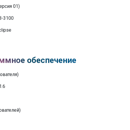
ерсия 01)
В-3100
lipse
ммное обеспечение
зователя)
1.6
ователей)