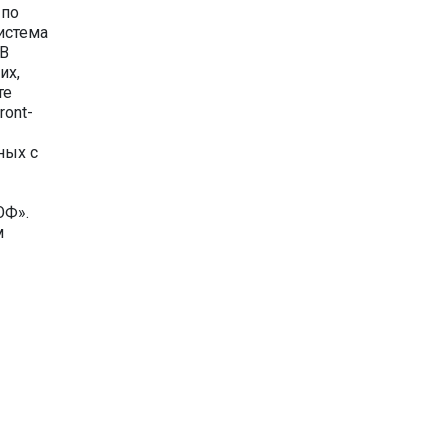
 по
истема
 В
их,
те
ront-
ных с
ОФ».
м