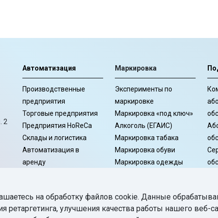
Автоматизация
Маркировка
По
Производственные
Эксперименты по
Ко
предприятия
маркировке
аб
Торговые предприятия
Маркировка «под ключ»
об
. 2
Предприятия HoReCa
Алкоголь (ЕГАИС)
Аб
Склады и логистика
Маркировка табака
об
Автоматизация в
Маркировка обуви
Се
аренду
Маркировка одежды
об
Программное
Маркировка лекарств
Ко
обеспечение
со
ашаетесь на обработку файлов cookie. Данные обрабатыва
Се
ия ретаргетинга, улучшения качества работы нашего веб-с
Го