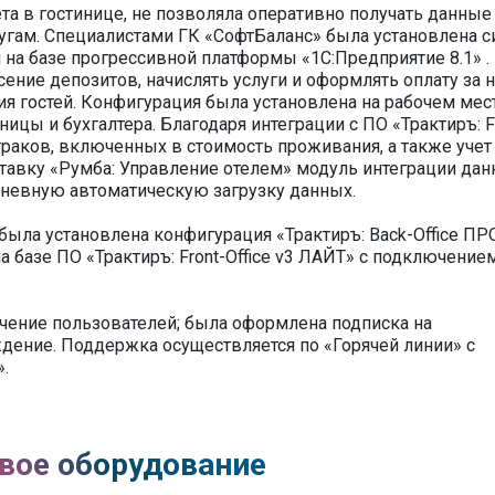
та в гостинице, не позволяла оперативно получать данные
гам. Специалистами ГК «СофтБаланс» была установлена с
 на базе прогрессивной платформы «1С:Предприятие 8.1» .
ние депозитов, начислять услуги и оформлять оплату за н
я гостей. Конфигурация была установлена на рабочем мес
ицы и бухгалтера. Благодаря интеграции с ПО «Трактиръ: F
траков, включенных в стоимость проживания, а также учет
тавку «Румба: Управление отелем» модуль интеграции дан
дневную автоматическую загрузку данных.
была установлена конфигурация «Трактиръ: Back-Office ПР
 базе ПО «Трактиръ: Front-Office v3 ЛАЙТ» с подключение
чение пользователей; была оформлена подписка на
ение. Поддержка осуществляется по «Горячей линии» с
.
вое оборудование