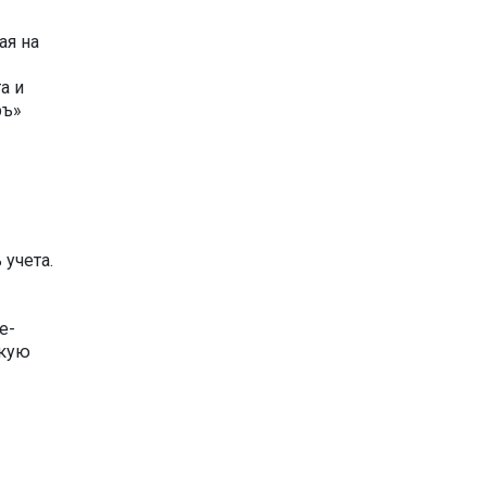
ая на
а и
ръ»
учета.
е-
скую