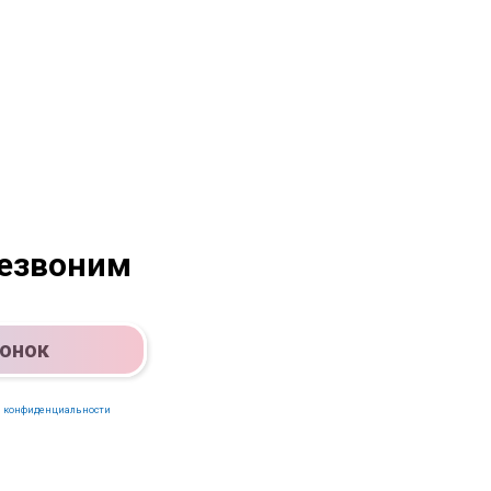
резвоним
вонок
 конфиденциальности