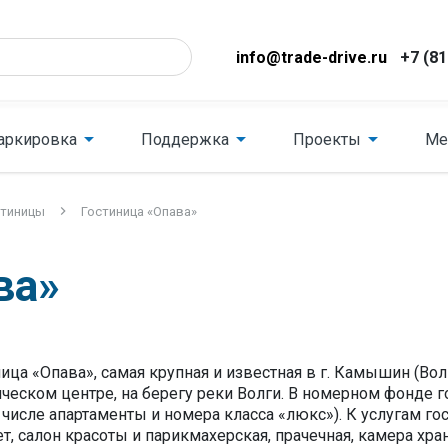
info@trade-drive.ru
+7 (81
аркировка
Поддержка
Проекты
Ме
стиницы
Гостиница «Опава»
ва»
ица «Опава», самая крупная и известная в г. Камышин (Вол
ическом центре, на берегу реки Волги. В номерном фонде 
 числе апартаменты и номера класса «люкс»). К услугам го
т, салон красоты и парикмахерская, прачечная, камера хр