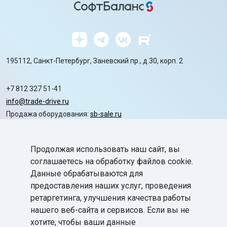
195112, Санкт-Петербург, Заневский пр., д.30, корп. 2
+7 812 327 51-41
info@trade-drive.ru
Продажа оборудования:
sb-sale.ru
Сайт ГК СофтБаланс:
softbalance.ru
Продолжая использовать наш сайт, вы
chevron_right
Автоматизация
соглашаетесь на обработку файлов cookie.
Данные обрабатываются для
chevron_right
Маркировка
предоставления наших услуг, проведения
chevron_right
ретаргетинга, улучшения качества работы
Поддержка
нашего веб-сайта и сервисов. Если вы не
chevron_right
База знаний
хотите, чтобы ваши данные