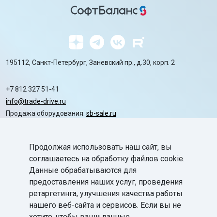
195112, Санкт-Петербург, Заневский пр., д.30, корп. 2
+7 812 327 51-41
info@trade-drive.ru
Продажа оборудования:
sb-sale.ru
Сайт ГК СофтБаланс:
softbalance.ru
Продолжая использовать наш сайт, вы
chevron_right
Автоматизация
соглашаетесь на обработку файлов cookie.
Данные обрабатываются для
chevron_right
Маркировка
предоставления наших услуг, проведения
chevron_right
ретаргетинга, улучшения качества работы
Поддержка
нашего веб-сайта и сервисов. Если вы не
chevron_right
База знаний
хотите, чтобы ваши данные