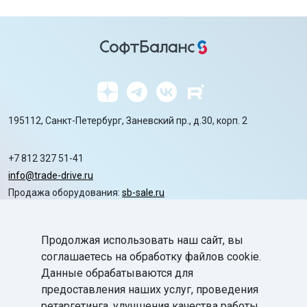
195112, Санкт-Петербург, Заневский пр., д.30, корп. 2
+7 812 327 51-41
info@trade-drive.ru
Продажа оборудования:
sb-sale.ru
Сайт ГК СофтБаланс:
softbalance.ru
Продолжая использовать наш сайт, вы
chevron_right
Автоматизация
соглашаетесь на обработку файлов cookie.
Данные обрабатываются для
chevron_right
Маркировка
предоставления наших услуг, проведения
chevron_right
ретаргетинга, улучшения качества работы
Поддержка