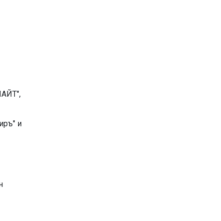
ЛАЙТ",
1
иръ" и
н