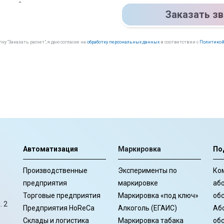
Заказать з
у “Заказать расчет”, я даю согласие на
обработку персональных данных
в соответствии с
Политикой
Автоматизация
Маркировка
По
Производственные
Эксперименты по
Ко
предприятия
маркировке
аб
Торговые предприятия
Маркировка «под ключ»
об
. 2
Предприятия HoReCa
Алкоголь (ЕГАИС)
Аб
Склады и логистика
Маркировка табака
об