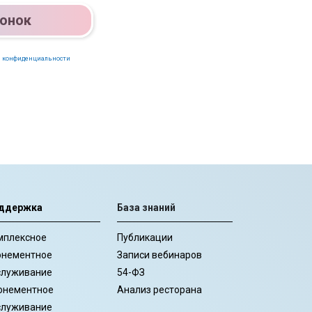
вонок
 конфиденциальности
ддержка
База знаний
мплексное
Публикации
онементное
Записи вебинаров
служивание
54-ФЗ
онементное
Анализ ресторана
служивание