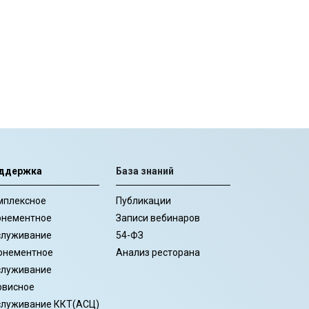
ддержка
База знаний
мплексное
Публикации
онементное
Записи вебинаров
служивание
54-ФЗ
онементное
Анализ ресторана
служивание
рвисное
служивание ККТ(АСЦ)