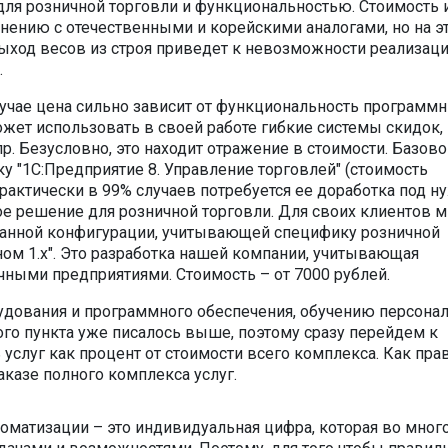
ля розничной торговли и функциональностью. Стоимость и
нению с отечественными и корейскими аналогами, но на э
 выход весов из строя приведет к невозможности реализац
.
учае цена сильно зависит от функциональность программ
жет использовать в своей работе гибкие системы скидок,
. Безусловно, это находит отражение в стоимости. Базово
у "1С:Предприятие 8. Управление торговлей" (стоимость
практически в 99% случаев потребуется ее доработка под 
нное решение для розничной торговли. Для своих клиентов 
анной конфигурации, учитывающей специфику розничной
ом 1.х". Это разработка нашей компании, учитывающая
чными предприятиями. Стоимость – от 7000 рублей.
удования и программного обеспечения, обучению персонал
ого пункта уже писалось выше, поэтому сразу перейдем к
услуг как процент от стоимости всего комплекса. Как пра
аказе полного комплекса услуг.
томатизации – это индивидуальная цифра, которая во мног