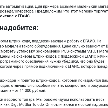
оить автоматизация. Для примера возьмем маленький мага
роведа/оператора. Предположим, что этот магазин торгует
ючение к ЕГАИС.
надобится:
ером штрих-кода, поддерживающем работу с
ЕГАИС
. На
о моделей такого оборудования. Цена сильно зависит от 
смотреть установку экономичной POS-системы "АТОЛ Мага
. Цены на сканеры штрих-кодов с поддержкой ЕГАИС начи
программного обеспечения нужно убедится, что оно будет
оголя через прямое подключение к ЕГАИС, которое понад
их-кодов и принтер штрих-кодов, который понадобится Ва
одов, отличаются способом печати, мощностью и ресурсом
зина - от 11 000 рублей.
ки весового товара. Мы рекомендуем использовать весы
как Digi, Mettler Toledo. Они отличаются высокой надежн