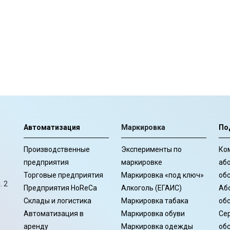
Автоматизация
Маркировка
По
Производственные
Эксперименты по
Ко
предприятия
маркировке
аб
Торговые предприятия
Маркировка «под ключ»
об
. 2
Предприятия HoReCa
Алкоголь (ЕГАИС)
Аб
Склады и логистика
Маркировка табака
об
Автоматизация в
Маркировка обуви
Се
аренду
Маркировка одежды
об