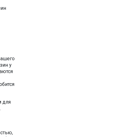
зин
Вашего
зин у
наются
обится
м для
.
остью,