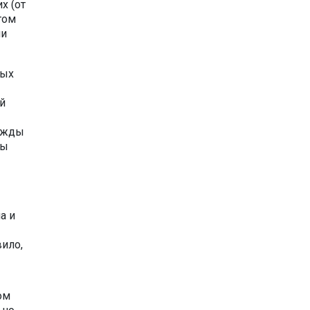
х (от
том
ии
ных
й
нужды
мы
а и
вило,
ом