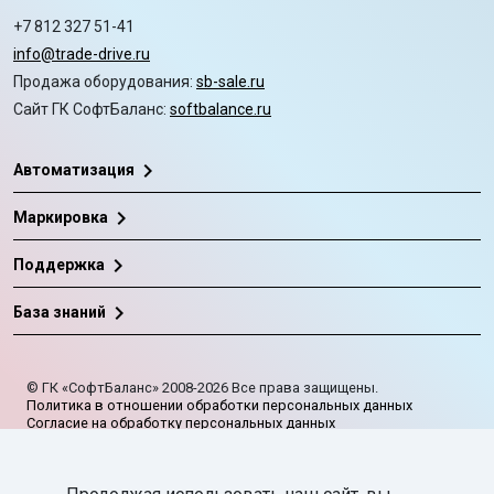
+7 812 327 51-41
info@trade-drive.ru
Продажа оборудования:
sb-sale.ru
Сайт ГК СофтБаланс:
softbalance.ru
chevron_right
Автоматизация
chevron_right
Маркировка
chevron_right
Поддержка
chevron_right
База знаний
©
ГК «СофтБаланс»
2008-2026
Все права защищены.
Политика в отношении обработки персональных данных
Согласие на обработку персональных данных