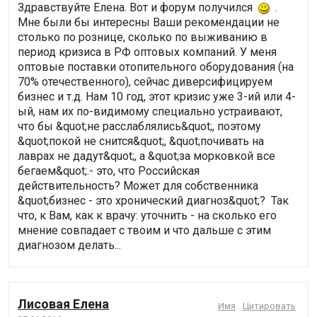
Здравствуйте Елена. Вот и форум получился
.
Мне были бы интересны Ваши рекомендации не
столько по рознице, сколько по выживанию в
период кризиса в РФ оптовых компаний. У меня
оптовые поставки отопительного оборудования (на
70% отечественного), сейчас диверсифицируем
бизнес и т.д. Нам 10 год, этот кризис уже 3-ий или 4-
ый, нам их по-видимому специально устраивают,
что бы &quot;не расслаблялись&quot;, поэтому
&quot;покой не снится&quot;, &quot;почивать на
лаврах не дадут&quot;, а &quot;за морковкой все
бегаем&quot;.- это, что Российская
действительность? Может для собственника
&quot;бизнес - это хронический диагноз&quot;? Так
что, к Вам, как к врачу: уточнить - на сколько его
мнение совпадает с твоим и что дальше с этим
диагнозом делать...
Лисовая Елена
Имя
Цитировать