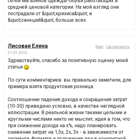
сетей магазинов одежды-обуви работающих в
средней ценовой категории. На мой взгляд они
пострадали от &quot;кризиса&quot; и
&quot;санкций&quot; больше всех.
Лисовая Елена
Имя
Цитировать
21.01.2016
Здравствуйте, спасибо за позитивную оценку моей
статьи
По сути комментариев: вы правильно заметили, для
примера взята продуктовая розница.
Соотношение падения дохода и сокращения затрат
(10-30) приведено условно, в качестве наглядной
иллюстрации. В реальной жизни такими целыми и
круглыми числами никто не мыслит, идея в том, что
при снижении дохода на х%, надо планировать
снижение затрат на 1,5х, 2х, 3х - в зависимости от
сегмента, формата и положения дел в конкретной