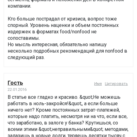
компании.
Кто больше пострадал от кризиса, вопрос тоже
спорный. Уровень наценки и объем постоянных
издержек в форматах food/nonfood не
сопоставимы.
Но мысль интересная, обязательно напишу
несколько подробных рекомендаций для nonfood в
следующий раз.
Гость
Имя
Цитировать
22.01.2016
В статье все гладко и красиво. &quot;Не можешь
работать в ноль-закройся!&quot;, а если больше
ничего нет? Кроме постоянных затрат-платежей,
которые надо платить, несмотря ни на что, если все,
что заработано, в залоге у банка? Крутишься, со
всеми этими &quot;неправильными&quot; методами,
залазишь в новые долги, теряешь десятки тысяч с