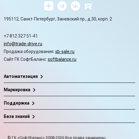
195112, Санкт-Петербург, Заневский пр., д.30, корп. 2
+7 812 327 51-41
info@trade-drive.ru
Продажа оборудования:
sb-sale.ru
Сайт ГК СофтБаланс:
softbalance.ru
chevron_right
Автоматизация
chevron_right
Маркировка
chevron_right
Поддержка
chevron_right
База знаний
©
ГК «СофтБаланс»
2008-2026
Все права защищены.