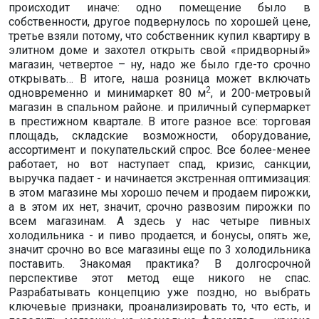
происходит иначе: одно помещение было в
собственности, другое подвернулось по хорошей цене,
третье взяли потому, что собственник купил квартиру в
элитном доме и захотел открыть свой «придворный»
магазин, четвертое – ну, надо же было где-то срочно
открывать… В итоге, наша розница может включать
2
одновременно и минимаркет 80 м
, и 200-метровый
магазин в спальном районе. и приличный супермаркет
в престижном квартале. В итоге разное все: торговая
площадь, складские возможности, оборудование,
ассортимент и покупательский спрос. Все более-менее
работает, но вот наступает спад, кризис, санкции,
выручка падает - и начинается экстренная оптимизация:
в этом магазине мы хорошо печем и продаем пирожки,
а в этом их нет, значит, срочно развозим пирожки по
всем магазинам. А здесь у нас четыре пивных
холодильника - и пиво продается, и бонусы, опять же,
значит срочно во все магазины еще по 3 холодильника
поставить. Знакомая практика? В долгосрочной
перспективе этот метод еще никого не спас.
Разрабатывать концепцию уже поздно, но выбрать
ключевые признаки, проанализировать то, что есть, и