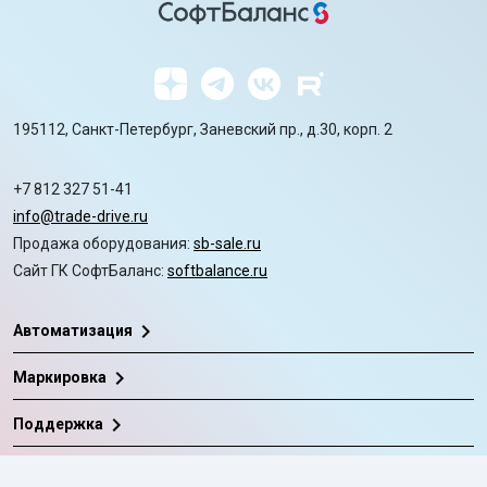
195112, Санкт-Петербург, Заневский пр., д.30, корп. 2
+7 812 327 51-41
info@trade-drive.ru
Продажа оборудования:
sb-sale.ru
Сайт ГК СофтБаланс:
softbalance.ru
chevron_right
Автоматизация
chevron_right
Маркировка
chevron_right
Поддержка
chevron_right
База знаний