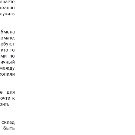
 знаете
рованно
лучить
обмена
рмате,
ребуют
кто-то
ими по
Личный
 между
копили
ые для
очти к
рить –
 склад
а быть