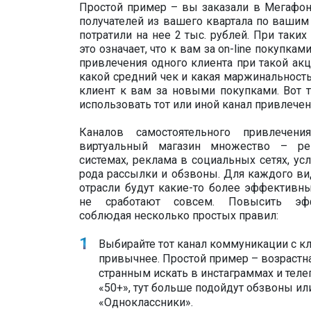
Простой пример – вы заказали в Мегафон
получателей из вашего квартала по вашим и
потратили на нее 2 тыс. рублей. При так
это означает, что к вам за on-line покупкам
привлечения одного клиента при такой акц
какой средний чек и какая маржинальность
клиент к вам за новыми покупками. Вот 
использовать тот или иной канал привлечен
Каналов самостоятельного привлече
виртуальный магазин множество – р
системах, реклама в социальных сетях, усл
рода рассылки и обзвоны. Для каждого ви
отрасли будут какие-то более эффективны
не сработают совсем. Повысить эф
соблюдая несколько простых правил:
Выбирайте тот канал коммуникации с к
привычнее. Простой пример – возрастна
странным искать в инстаграммах и тел
«50+», тут больше подойдут обзвоны и
«Одноклассники».