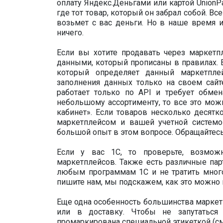
оплату Яндекс.Деньгами или картой UnionPa
где тот товар, который он забрал собой. Все
возьмет с вас деньги. Но в наше время и
ничего.
Если вы хотите продавать через маркет
данными, который прописаны в правилах. 
который определяет данный маркетпле
заполнения данных только на своем сайт
работает только по API и требует обме
небольшому ассортименту, то все это мо
кабинет». Если товаров несколько десят
маркетплейсом и вашей учетной системо
большой опыт в этом вопросе. Обращайтесь
Если у вас 1С, то проверьте, возмо
маркетплейсов. Также есть различные па
любым программам 1С и не тратить много 
пишите нам, мы подскажем, как это можно 
Еще одна особенность большинства маркетп
или в доставку. Чтобы не запутатьс
промаркирована специальной этикеткой (см.