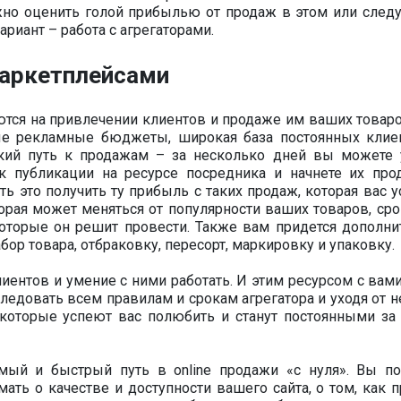
жно оценить голой прибылью от продаж в этом или сле
ариант – работа с агрегаторами.
маркетплейсами
тся на привлечении клиентов и продаже им ваших товаро
ные рекламные бюджеты, широкая база постоянных клие
ткий путь к продажам – за несколько дней вы можете 
к публикации на ресурсе посредника и начнете их прод
ь это получить ту прибыль с таких продаж, которая вас у
орая может меняться от популярности ваших товаров, сро
которые он решит провести. Также вам придется дополни
бор товара, отбраковку, пересорт, маркировку и упаковку.
лиентов и умение с ними работать. И этим ресурсом с вам
следовать всем правилам и срокам агрегатора и уходя от 
, которые успеют вас полюбить и станут постоянными за
мый и быстрый путь в online продажи «с нуля». Вы по
мать о качестве и доступности вашего сайта, о том, как 