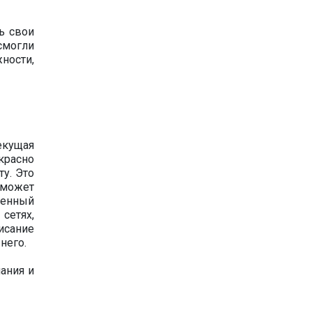
ь свои
смогли
ности,
екущая
красно
ту. Это
оможет
ценный
сетях,
исание
него.
ания и