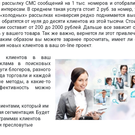
 рассылку СМС сообщений на 1 тыс. номеров и отобрали
нтересам. В среднем такая услуга стоит 2 руб. за номер, 
их «холодных» рассылках конверсия редко поднимается вы
и обратятся от нуля до десяти клиентов из этой тысячи. Ст
ии составит от 200 до 2000 рублей. Дальше все зависит о
 у вашего товара. Так же важно, вернется ли этот привле
таким образом вы можете заранее просчитать, имеет ли
ия новых клиентов в ваш on-line проект.
ния клиентов в ваш
еклама в поисковых
уги блогеров, разного
да торговли и каждой
е методы, а какие-то
фективность можно
лиентами, который им
я сегментация. Будет
еграммах клиентов
ли пресловутые