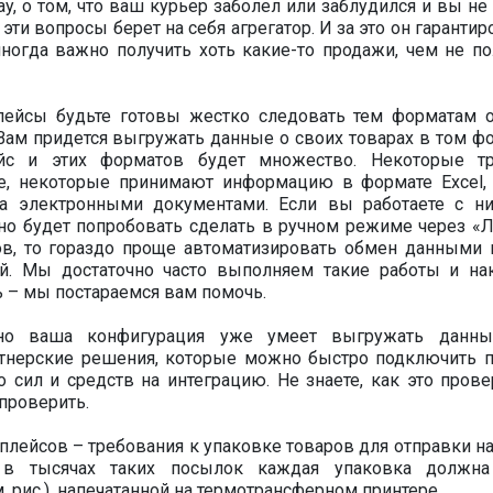
y, о том, что ваш курьер заболел или заблудился и вы не
 эти вопросы берет на себя агрегатор. И за это он гаранти
ногда важно получить хоть какие-то продажи, чем не по
плейсы будьте готовы жестко следовать тем форматам 
Вам придется выгружать данные о своих товарах в том фо
йс и этих форматов будет множество. Некоторые т
е, некоторые принимают информацию в формате Excel, 
на электронными документами. Если вы работаете с н
жно будет попробовать сделать в ручном режиме через «
ков, то гораздо проще автоматизировать обмен данными
й. Мы достаточно часто выполняем такие работы и на
 – мы постараемся вам помочь.
жно ваша конфигурация уже умеет выгружать данн
ртнерские решения, которые можно быстро подключить п
сил и средств на интеграцию. Не знаете, как это прове
проверить.
лейсов – требования к упаковке товаров для отправки на
я в тысячах таких посылок каждая упаковка должн
 рис.), напечатанной на термотрансферном принтере.