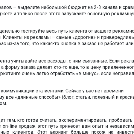
налов – выделите небольшой бюджет на 2-3 канала и срав
жете и только после этого запускайте основную рекламн
ательно тестируйте весь путь клиента от вашего рекламн
и. Клиенты из рекламы – самые «дорогие» и привередливы
с из-за того, что какая-то кнопка в заказе не работает или
ента учитывайте все расходы, с ним связанные. Если рекл
 а форму заказа делает кто-то еще, то в цену привлеченно
ркетинге очень легко отработать «в минус», если неправи
коммуникации с клиентами. Сейчас у вас нет времени
у все «длинные способы» (блог, статьи, полезный и крас
ом.
ит тем, кто готов считать, экспериментировать, пробоват
on-line продаж этот путь принесет вам опыт и независимо
нных клиентов. Этот вариант больше похож на инвест