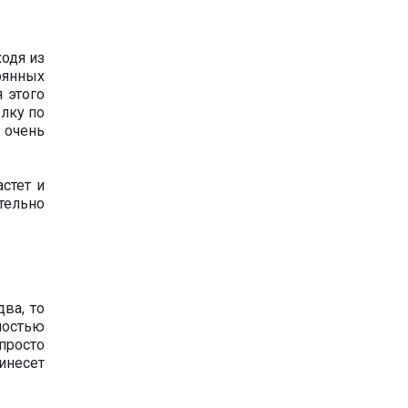
ходя из
тоянных
 этого
лку по
 очень
астет и
тельно
ва, то
мостью
просто
инесет