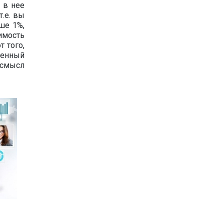
 в нее
т.е. вы
ше 1%,
оимость
т того,
ченный
 смысл