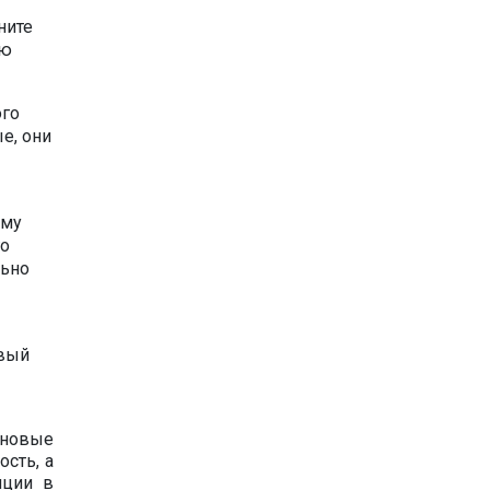
ните
ую
ого
е, они
аму
го
льно
ивый
ь новые
сть, а
иции в