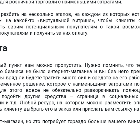
 для розничной торговли с наименьшими затратами.
 разбить на несколько этапов, на каждом из которых ест
ы на какой-то «виртуальной витрине», чтобы клиенты 
зать своим потенциальным покупателям о такой возмож
покупателям и получить за них оплату.
та
нный пункт вам можно пропустить. Нужно помнить, что т
о бизнеса не было интернет-магазина и вы без него пре
ы вряд ли будете тратить много сил и средств на его рабо
 временное решение, которое с наименьшими затратами п
 Для этого вовсе не обязательно разворачивать полно
т подойти другие средства – страница в социальных 
ий и т.д. Любой ресурс, на котором можно разместить оп
 клиенту выбрать его в заказ или прислать вам ссылку на 
т-магазин, но это потребует гораздо больше вашего вним