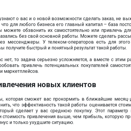
узнают о вас и о новой возможности сделать заказ, не вы
, что для любого бизнеса его главный капитал – база пос
 вы можете обзвонить их самостоятельно или привлечь для
казались без свой основной работы. Можете сделать рассы
ез мессенджеры. У телеком-операторов есть для этого
вы получите быстрый и понятный результат такой работы.
 нет, то задача серьезно усложняется, а вместе с этим р
робовать привлечь потенциальных покупателей самостоя
 и маркетплейсов.
ивлечения новых клиентов
зы, которая сможет вас прокормить в ближайшие месяц-д
мнить, что эффективность такой работы оценивается стои
оторый сделает у вас среднюю покупку. Этот параметр 
ли стоимость привлечения выше, чем прибыль, которую пр
инус и только ухудшите ситуацию.