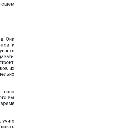
дующем
в. Они
нтов и
успеть
авать.
строит.
ков их
тельно
и точно
него вы
 время
лучите
принять