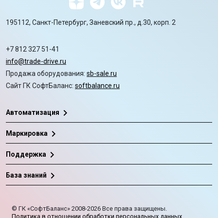
195112, Санкт-Петербург, Заневский пр., д.30, корп. 2
+7 812 327 51-41
info@trade-drive.ru
Продажа оборудования:
sb-sale.ru
Сайт ГК СофтБаланс:
softbalance.ru
chevron_right
Автоматизация
chevron_right
Маркировка
chevron_right
Поддержка
chevron_right
База знаний
©
ГК «СофтБаланс»
2008-2026
Все права защищены.
Политика в отношении обработки персональных данных