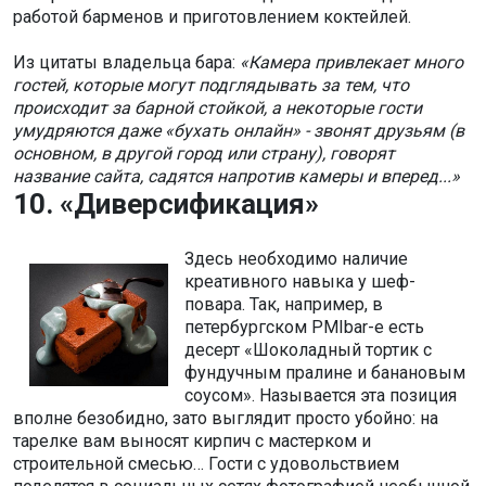
работой барменов и приготовлением коктейлей.
Из цитаты владельца бара:
«Камера привлекает много
гостей, которые могут подглядывать за тем, что
происходит за барной стойкой, а некоторые гости
умудряются даже «бухать онлайн» - звонят друзьям (в
основном, в другой город или страну), говорят
название сайта, садятся напротив камеры и вперед...»
10. «Диверсификация»
Здесь необходимо наличие
креативного навыка у шеф-
повара. Так, например, в
петербургском PMIbar-е есть
десерт «Шоколадный тортик с
фундучным пралине и банановым
соусом». Называется эта позиция
вполне безобидно, зато выглядит просто убойно: на
тарелке вам выносят кирпич с мастерком и
строительной смесью… Гости с удовольствием