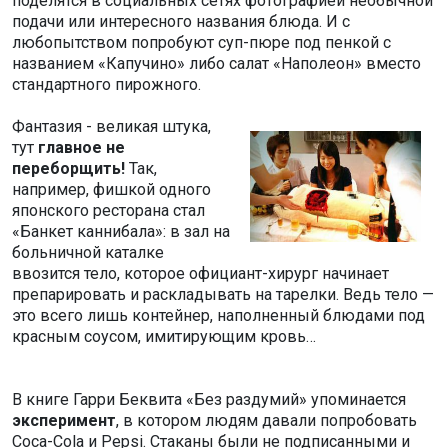
поделятся в социальных сетях фотографией необычной
подачи или интересного названия блюда. И с
любопытством попробуют суп-пюре под пенкой с
названием «Капучино» либо салат «Наполеон» вместо
стандартного пирожного.
Фантазия - великая штука,
тут
главное не
переборщить!
Так,
например, фишкой одного
японского ресторана стал
«Банкет каннибала»: в зал на
больничной каталке
ввозится тело, которое официант-хирург начинает
препарировать и раскладывать на тарелки. Ведь тело —
это всего лишь контейнер, наполненный блюдами под
красным соусом, имитирующим кровь…
В книге Гарри Беквита «Без раздумий» упоминается
эксперимент
, в котором людям давали попробовать
Coca-Cola и Pepsi. Стаканы были не подписанными и