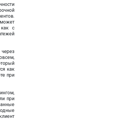
чности
рочной
ентов.
 может
 как с
атежей
 через
овсем,
оторый
ся как
те при
ингом,
ли при
ранные
родные
клиент