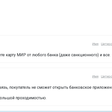
Имя
Цитир
ете карту МИР от любого банка (даже санкционного) и все.
Имя
Цитир
связь, покупатель не сможет открыть банковское приложен
 большой проходимостью.