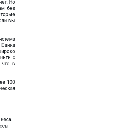
ет. Но
ам без
оторые
сли вы
истема
 Банка
широко
ньги с
 что в
ее 100
ческая
неса.
ссы.