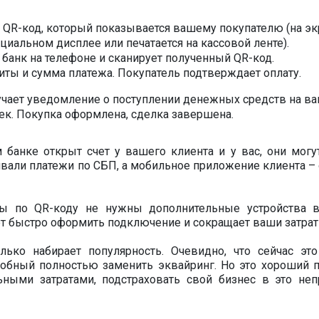
я QR-код, который показывается вашему покупателю (на эк
циальном дисплее или печатается на кассовой ленте).
банк на телефоне и сканирует полученный QR-код.
иты и сумма платежа. Покупатель подтверждает оплату.
лучает уведомление о поступлении денежных средств на в
ек. Покупка оформлена, сделка завершена.
 банке открыт счет у вашего клиента и у вас, они могу
вали платежи по СБП, а мобильное приложение клиента – 
аты по QR-коду не нужны дополнительные устройства 
ает быстро оформить подключение и сокращает ваши затрат
ько набирает популярность. Очевидно, что сейчас эт
собный полностью заменить эквайринг. Но это хороший 
ными затратами, подстраховать свой бизнес в это неп