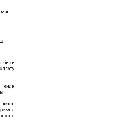
ране
аш
т быть
оплату
в виде
ы.
о лишь
пример
ростое