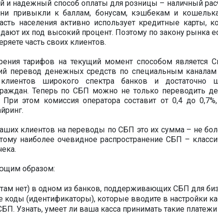
й и надежный способ оплаты для розницы – наличный расч
 они привыкли к баллам, бонусам, кэшбекам и кошельк
часть населения активно использует кредитные карты, к
дают их под высокий процент. Поэтому по закону рынка е
еряете часть своих клиентов.
ения тарифов на текущий момент способом является С
ий перевод денежных средств по специальным каналам
 клиентов широкого спектра банков и достаточно 
раждан. Теперь по СБП можно не только переводить де
. При этом комиссия оператора составит от 0,4 до 0,7%,
йринг.
аших клиентов на переводы по СБП это их сумма – не бол
этому наиболее очевидное распространение СБП – класси
ека.
ующим образом:
е там нет) в одном из банков, поддерживающих СБП для биз
 коды (идентификаторы), которые вводите в настройки ка
БП. Узнать, умеет ли ваша касса принимать такие платежи