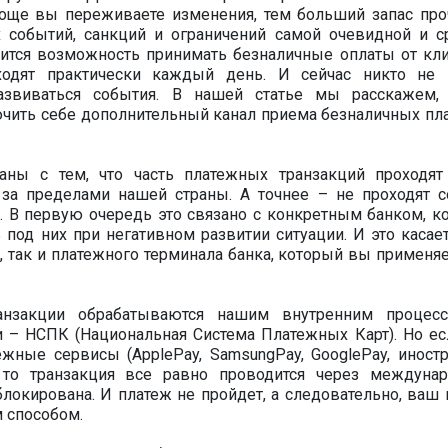
роще вы переживаете изменения, тем больший запас про
 событий, санкций и ограничений самой очевидной и с
вится возможность принимать безналичные оплаты от кли
ходят практически каждый день. И сейчас никто не
развиваться события. В нашей статье мы расскажем,
чить себе дополнительный канал приема безналичных пл
аны с тем, что часть платежных транзакций проходят
за пределами нашей страны. А точнее – не проходят с
х. В первую очередь это связано с конкретным банком, к
под них при негативном развитии ситуации. И это касает
 так и платежного терминала банка, который вы применяе
анзакции обрабатываются нашим внутренним процесс
и – НСПК (Национальная Система Платежных Карт). Но ес
жные сервисы (ApplePay, SamsungPay, GooglePay, иност
 то транзакция все равно проводится через междуна
блокирована. И платеж не пройдет, а следовательно, ваш 
 способом.