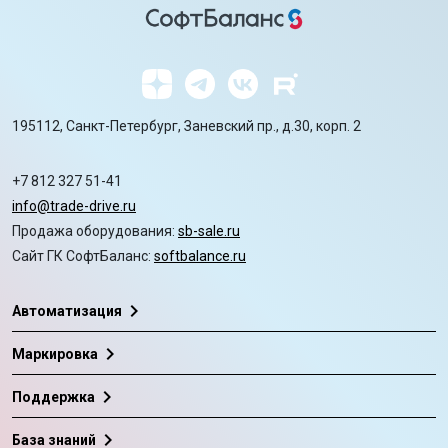
195112, Санкт-Петербург, Заневский пр., д.30, корп. 2
+7 812 327 51-41
info@trade-drive.ru
Продажа оборудования:
sb-sale.ru
Сайт ГК СофтБаланс:
softbalance.ru
chevron_right
Автоматизация
chevron_right
Маркировка
chevron_right
Поддержка
chevron_right
База знаний