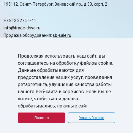
195112, Санкт-Петербург, Заневский пр., д.30, корп. 2
+7 812 327 51-41
info@trade-drive.ru
Продажа оборудования:
sb-sale.ru
Сайт ГК СофтБаланс:
softbalance.ru
Продолжая использовать наш сайт, вы
chevron_right
Автоматизация
соглашаетесь на обработку файлов cookie.
Данные обрабатываются для
chevron_right
Маркировка
предоставления наших услуг, проведения
chevron_right
ретаргетинга, улучшения качества работы
Поддержка
нашего веб-сайта и сервисов. Если вы не
chevron_right
База знаний
хотите, чтобы ваши данные
обрабатывались, покиньте сайт
©
ГК «СофтБаланс»
2008-2026
Все права защищены.
Понятно
Узнать больше
Политика в отношении обработки персональных данных
Согласие на обработку персональных данных