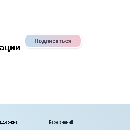
Подписаться
кации
ддержка
База знаний