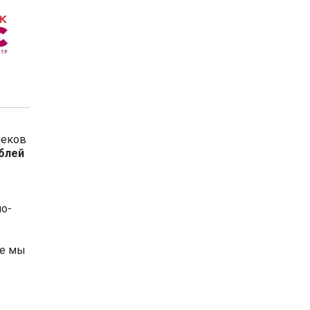
чеков
ублей
но-
ве мы