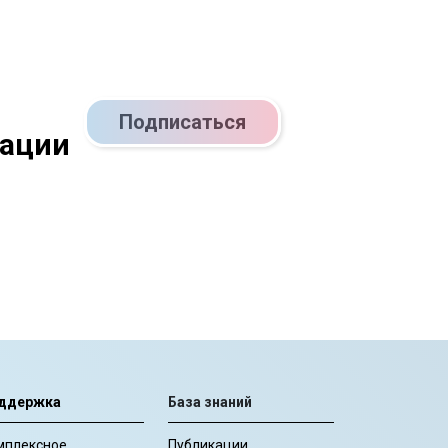
Подписаться
кации
ддержка
База знаний
мплексное
Публикации