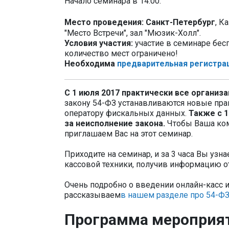
Начало семинара в 14:00.
Место проведения:
Санкт-Петербург
, Ка
"Место Встречи", зал "Мюзик-Холл".
Условия участия:
участие в семинаре бесп
количество мест ограничено!
Необходима
предварительная регистра
С 1 июля 2017 практически все организа
закону 54-ФЗ устанавливаются новые прав
оператору фискальных данных.
Также с 1
за неисполнение закона.
Чтобы Ваша комп
приглашаем Вас на этот семинар.
Приходите на семинар, и за 3 часа Вы узн
кассовой техники, получив информацию от
Очень подробно о введении онлайн-касс 
рассказываем
в нашем разделе про 54-Ф
Программа мероприя