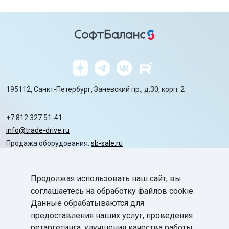
195112, Санкт-Петербург, Заневский пр., д.30, корп. 2
+7 812 327 51-41
info@trade-drive.ru
Продажа оборудования:
sb-sale.ru
Сайт ГК СофтБаланс:
softbalance.ru
Продолжая использовать наш сайт, вы
chevron_right
Автоматизация
соглашаетесь на обработку файлов cookie.
Данные обрабатываются для
chevron_right
Маркировка
предоставления наших услуг, проведения
chevron_right
ретаргетинга, улучшения качества работы
Поддержка