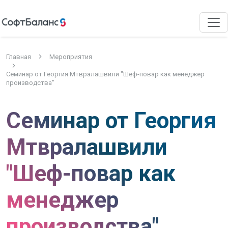
Главная
Мероприятия
Семинар от Георгия Мтвралашвили "Шеф-повар как менеджер
производства"
Семинар от Георгия
Мтвралашвили
"Шеф-повар как
менеджер
производства"