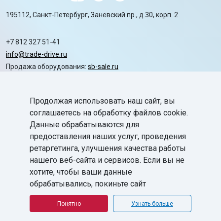
195112, Санкт-Петербург, Заневский пр., д.30, корп. 2
+7 812 327 51-41
info@trade-drive.ru
Продажа оборудования:
sb-sale.ru
Сайт ГК СофтБаланс:
softbalance.ru
Продолжая использовать наш сайт, вы
chevron_right
Автоматизация
соглашаетесь на обработку файлов cookie.
Данные обрабатываются для
chevron_right
Маркировка
предоставления наших услуг, проведения
chevron_right
ретаргетинга, улучшения качества работы
Поддержка
нашего веб-сайта и сервисов. Если вы не
chevron_right
База знаний
хотите, чтобы ваши данные
обрабатывались, покиньте сайт
©
ГК «СофтБаланс»
2008-2026
Все права защищены.
Понятно
Узнать больше
Политика в отношении обработки персональных данных
Согласие на обработку персональных данных