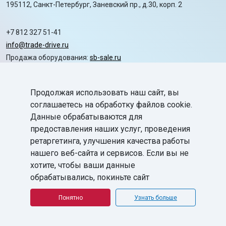
195112, Санкт-Петербург, Заневский пр., д.30, корп. 2
+7 812 327 51-41
info@trade-drive.ru
Продажа оборудования:
sb-sale.ru
Сайт ГК СофтБаланс:
softbalance.ru
Продолжая использовать наш сайт, вы
chevron_right
Автоматизация
соглашаетесь на обработку файлов cookie.
Данные обрабатываются для
chevron_right
Маркировка
предоставления наших услуг, проведения
chevron_right
ретаргетинга, улучшения качества работы
Поддержка
нашего веб-сайта и сервисов. Если вы не
chevron_right
База знаний
хотите, чтобы ваши данные
обрабатывались, покиньте сайт
©
ГК «СофтБаланс»
2008-2026
Все права защищены.
Понятно
Узнать больше
Политика в отношении обработки персональных данных
Согласие на обработку персональных данных