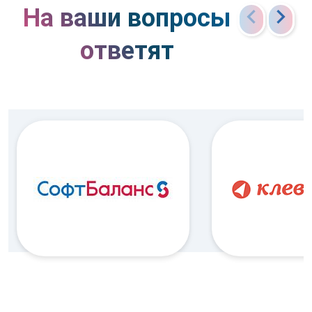
chevron_left
chevron_right
На ваши вопросы
ответят