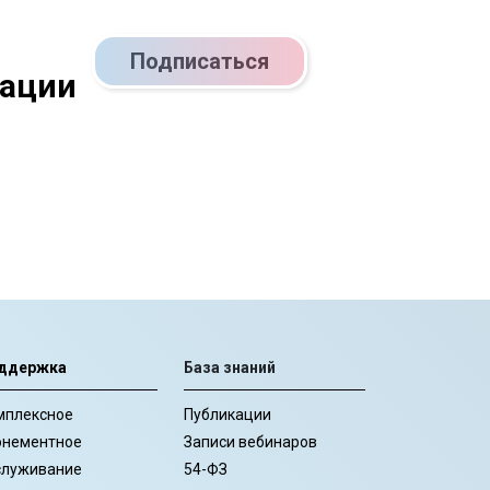
Подписаться
кации
ддержка
База знаний
мплексное
Публикации
онементное
Записи вебинаров
служивание
54-ФЗ