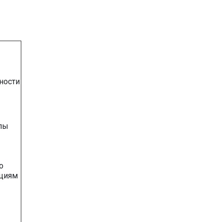
ности
ппы
о
циям