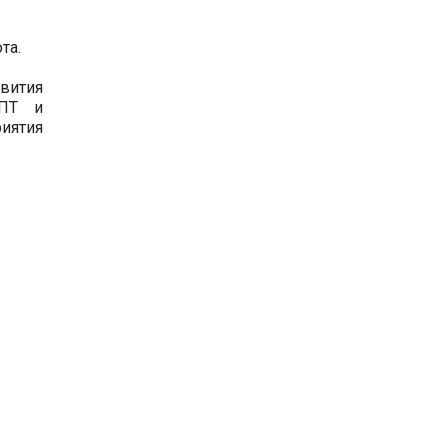
та.
звития
РПТ и
иятия